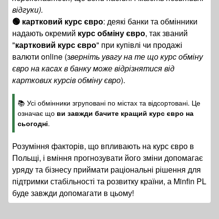
відгуки).
🟢 картковий курс євро
: деякі банки та обмінники
надають окремий
курс обміну євро
, так званий
"
картковий курс євро
" при купівлі чи продажі
валюти online (з
верніть увагу на те що курс обміну
євро на касах в банку може відрізнятися від
карткових курсів обміну євро
).
📚 Усі обмінники згруповані по містах та відсортовані. Це
означає що
ви завжди бачите кращий курс євро на
сьогодні
.
Розуміння факторів, що впливають на курс євро в
Польщі, і вміння прогнозувати його зміни допомагає
уряду та бізнесу приймати раціональні рішення для
підтримки стабільності та розвитку країни, а Minfin PL
буде завжди допомагати в цьому!