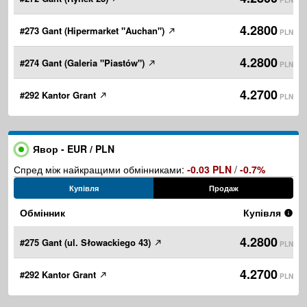
PLN
4.2800
#273 Gant (Hipermarket "Auchan")
PLN
4.2800
#274 Gant (Galeria "Piastów")
PLN
4.2700
#292 Kantor Grant
PLN
Явор - EUR / PLN
Спред між найкращими обмінниками:
-0.03 PLN
/
-0.7%
Купівля
Продаж
Обмінник
Купівля
4.2800
#275 Gant (ul. Słowackiego 43)
PLN
4.2700
#292 Kantor Grant
PLN