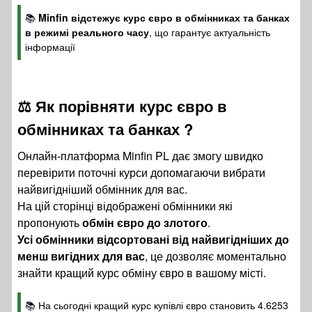
📚
Minfin відстежує курс євро в обмінниках та банках
в режимі реального часу
, що гарантує актуальність
інформації
⚖️ Як порівняти курс євро в
обмінниках та банках ?
Онлайн-платформа Minfin PL дає змогу швидко
перевірити поточні курси допомагаючи вибрати
найвигідніший обмінник для вас.
На цій сторінці відображені обмінники які
пропонують
обмін євро до злотого
.
Усі обмінники відсортовані від найвигідніших до
менш вигідних для вас
, це дозволяє моментально
знайти кращий курс обміну євро в вашому місті.
📚 На сьогодні кращий курс купівлі євро становить 4.6253