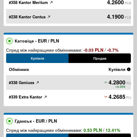
4.2600
#358 Kantor Meritum
PLN
4.1900
#238 Kantor Centus
PLN
Катовіце - EUR / PLN
Спред між найкращими обмінниками:
-0.03 PLN
/
-0.7%
Купівля
Продаж
Обмінник
Купівля
4.2800
#338 Geniuss
PLN
+0.005
4.2685
#339 Extra Kantor
PLN
Гданськ - EUR / PLN
Спред між найкращими обмінниками:
0.53 PLN
/
12.41%