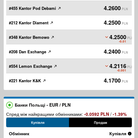
4.2600
#455 Kantor Pod Debami
PLN
4.2500
#212 Kantor Diament
PLN
4.2500
#348 Kantor Bemowo
PLN
-0.01
4.2400
#208 Dan Exchange
PLN
4.2116
#554 Lemon Exchange
PLN
-0.001
4.1700
#221 Kantor K&K
PLN
Банки Польщі - EUR / PLN
Спред між найкращими обмінниками:
-0.0592 PLN
/
-1.39%
Купівля
Продаж
Обмінник
Купівля