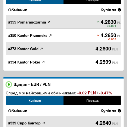
Обмінник
Купівля
4.2830
#355 Pomaranczarnia
PLN
+0.001
4.2650
#350 Kantor Przemeks
PLN
-0.005
4.2600
#373 Kantor Gold
PLN
4.2599
#354 Kantor Poker
PLN
Щецин - EUR / PLN
Спред між найкращими обмінниками:
-0.02 PLN
/
-0.47%
Купівля
Продаж
Обмінник
Купівля
4.2840
#539 Євро Кантор
PLN