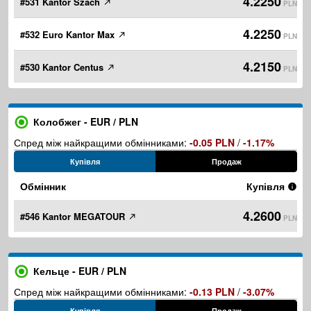
4.2250
#531 Kantor Szach
PLN
4.2250
#532 Euro Kantor Max
PLN
4.2150
#530 Kantor Centus
PLN
Колобжег - EUR / PLN
Спред між найкращими обмінниками:
-0.05 PLN
/
-1.17%
Купівля
Продаж
Обмінник
Купівля
4.2600
#546 Kantor MEGATOUR
PLN
Кельце - EUR / PLN
Спред між найкращими обмінниками:
-0.13 PLN
/
-3.07%
Купівля
Продаж