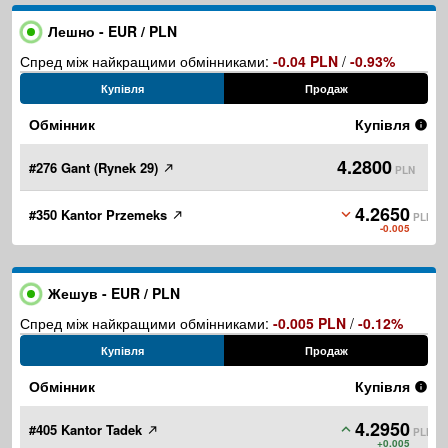
Лешно - EUR / PLN
Спред між найкращими обмінниками:
-0.04 PLN
/
-0.93%
Купівля
Продаж
Обмінник
Купівля
4.2800
#276 Gant (Rynek 29)
PLN
4.2650
#350 Kantor Przemeks
PLN
-0.005
Жешув - EUR / PLN
Спред між найкращими обмінниками:
-0.005 PLN
/
-0.12%
Купівля
Продаж
Обмінник
Купівля
4.2950
#405 Kantor Tadek
PLN
+0.005