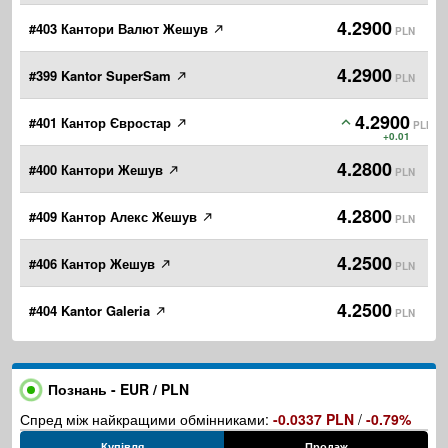
4.2900
#403 Кантори Валют Жешув
PLN
4.2900
#399 Kantor SuperSam
PLN
4.2900
#401 Кантор Євростар
PLN
+0.01
4.2800
#400 Кантори Жешув
PLN
4.2800
#409 Кантор Алекс Жешув
PLN
4.2500
#406 Кантор Жешув
PLN
4.2500
#404 Kantor Galeria
PLN
Познань - EUR / PLN
Спред між найкращими обмінниками:
-0.0337 PLN
/
-0.79%
Купівля
Продаж