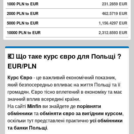
1000 PLN to EUR
231.2859 EUR
2000 PLN to EUR
462.5719 EUR
5000 PLN to EUR
1,156.4297 EUR
10000 PLN to EUR
2,312.8593 EUR
💶 Що таке курс євро для Польщі ?
EUR/PLN
Курс Євро
- це важливий економічний показник,
який безпосередньо впливає на життя Польщі та її
громадян. Євро тісно вплетений в економіку та має
значний вплив всередині країни.
На сайті
Minfin
ви знайдете де
порівняти
обмінники
та
обміняти євро за вигідним курсом
,
оскільки тут представлені практично
усі обмінники
та банки Польщі
.