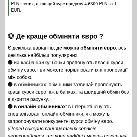
PLN злотих, а кращий курс продажу 4.6300 PLN за 1
EUR.
💱 Де краще обміняти євро ?
Є декілька варіантів,
де можна обміняти євро
, ось
декілька найбільш популярних:
🟢
на касі в банку
: банки пропонують власні курси
обміну євро, і ви можете порівнювати їхні пропозиції
між собою.
🟢
в обмінниках
: обмінники зазвичай пропонують
кращі курси євро ніж в банках, та швидший обмін без
відкриття рахунку.
🟢 в онлайн-обмінниках
: в інтернеті існують
спеціалізовані онлайн-обмінники, які можуть
запропонувати конкурентні курси обміну євро.
(Перед використанням таких сервісів
переконайтеся, що вони надійні і мають позитивні