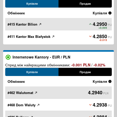
Купівля
Продаж
Обмінник
Купівля
4.2950
#415 Kantor Bilion
PLN
+0.005
4.2850
#411 Kantor Max Białystok
PLN
-0.015
Internetowe Kantory - EUR / PLN
Спред між найкращими обмінниками:
-0.001 PLN
/
-0.02%
Купівля
Продаж
Обмінник
Купівля
4.2940
#462 Walutomat
PLN
4.2938
#468 Dom Waluty
PLN