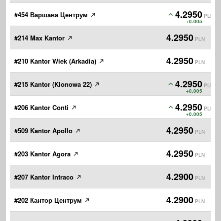
4.2950
#454 Варшава Центрум
PLN
+0.005
4.2950
#214 Max Kantor
PLN
4.2950
#210 Kantor Wiek (Arkadia)
PLN
4.2950
#215 Kantor (Klonowa 22)
PLN
+0.005
4.2950
#206 Kantor Conti
PLN
+0.005
4.2950
#509 Kantor Apollo
PLN
4.2950
#203 Kantor Agora
PLN
4.2900
#207 Kantor Intraco
PLN
4.2900
#202 Кантор Центрум
PLN