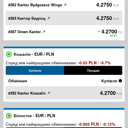
4.2750
#362 Kantor Bydgoszcz Wings
PLN
4.2750
#363 Кантор Бидгощ
PLN
4.2700
#367 Green Kantor
PLN
+0.01
Кошалін - EUR / PLN
Спред між найкращими обмінниками:
-0.03 PLN
/
-0.7%
Купівля
Продаж
Обмінник
Купівля
4.2700
#392 Kantor Koszalin
PLN
Білосток - EUR / PLN
Спред між найкращими обмінниками:
-0.005 PLN
/
-0.12%