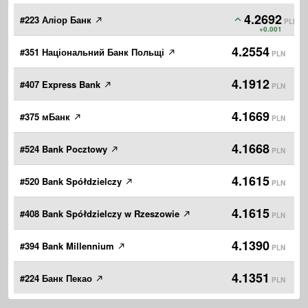
4.2692
#223 Аліор Банк
PLN
+0.001
4.2554
#351 Національний Банк Польщі
PLN
4.1912
#407 Express Bank
PLN
4.1669
#375 мБанк
PLN
4.1668
#524 Bank Pocztowy
PLN
4.1615
#520 Bank Spółdzielczy
PLN
4.1615
#408 Bank Spółdzielczy w Rzeszowie
PLN
4.1390
#394 Bank Millennium
PLN
4.1351
#224 Банк Пекао
PLN