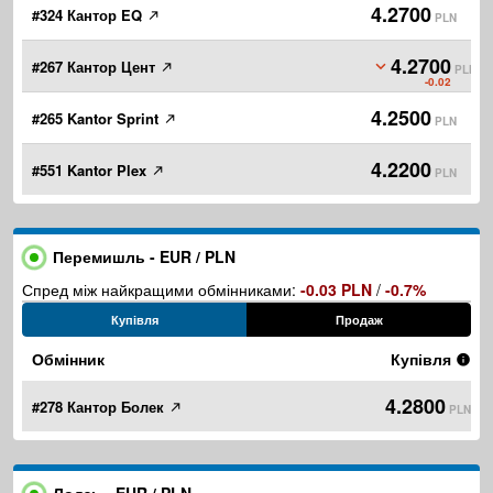
4.2700
#324 Кантор EQ
PLN
4.2700
#267 Кантор Цент
PLN
-0.02
4.2500
#265 Kantor Sprint
PLN
4.2200
#551 Kantor Plex
PLN
Перемишль - EUR / PLN
Спред між найкращими обмінниками:
-0.03 PLN
/
-0.7%
Купівля
Продаж
Обмінник
Купівля
4.2800
#278 Кантор Болек
PLN