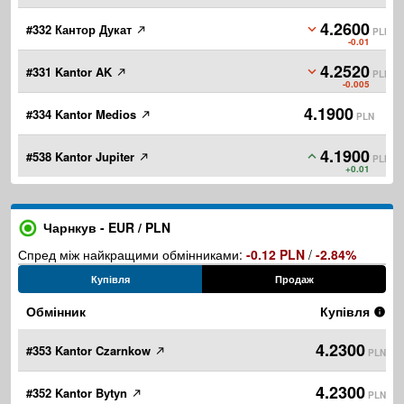
4.2600
#332 Кантор Дукат
PLN
-0.01
4.2520
#331 Kantor AK
PLN
-0.005
4.1900
#334 Kantor Medios
PLN
4.1900
#538 Kantor Jupiter
PLN
+0.01
Чарнкув - EUR / PLN
Спред між найкращими обмінниками:
-0.12 PLN
/
-2.84%
Купівля
Продаж
Обмінник
Купівля
4.2300
#353 Kantor Czarnkow
PLN
4.2300
#352 Kantor Bytyn
PLN