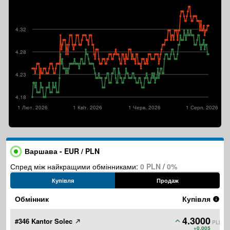
4.32
4.28
4.23
4.18
1 Лют. 2026
1 Квiт. 2026
1 Черв. 2026
1 Серп. 2026
Варшава - EUR / PLN
Спред між найкращими обмінниками:
0 PLN
/
0%
Купівля
Продаж
Обмінник
Купівля
4.3000
#346 Kantor Solec
PLN
+0.005