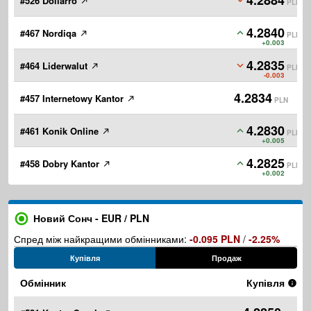
4.2884
#526 Dollarro
PLN
4.2840
#467 Nordiqa
PLN
+0.003
4.2835
#464 Liderwalut
PLN
-0.003
4.2834
#457 Internetowy Kantor
PLN
4.2830
#461 Konik Online
PLN
+0.005
4.2825
#458 Dobry Kantor
PLN
+0.002
Новий Сонч - EUR / PLN
Спред між найкращими обмінниками:
-0.095 PLN
/
-2.25%
Купівля
Продаж
Обмінник
Купівля