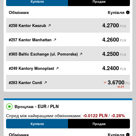
Купівля
Продаж
Обмінник
Купівля
4.2700
#258 Kantor Kaszub
PLN
4.2600
#257 Kantor Manhattan
PLN
4.2500
#365 Baltic Exchange (ul. Pomorska)
PLN
4.2400
#249 Kantory Monoplast
PLN
3.6700
#263 Kantor Conti
PLN
-0.01
Вроцлав - EUR / PLN
Спред між найкращими обмінниками:
-0.0122 PLN
/
-0.28%
Купівля
Продаж
Обмінник
Купівля