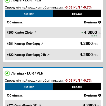
Лодзь - EUR / PLN
Спред між найкращими обмінниками:
-0.03 PLN
/
-0.7%
Купівля
Продаж
Обмінник
Купівля
4.3000
#285 Kantor Zloto
PLN
+0.01
4.2600
#281 Кантор Ломбард
PLN
4.2600
#322 Кантор Ломбард 24h
PLN
Легніца - EUR / PLN
Спред між найкращими обмінниками:
-0.03 PLN
/
-0.7%
Купівля
Продаж
Обмінник
Купівля
4.2800
#272 Gant (Rynek 28)