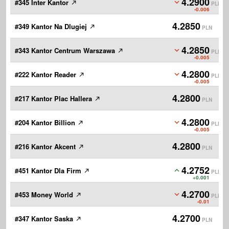
4.2900
#345 Inter Kantor
PLN
-0.006
4.2850
#349 Kantor Na Dlugiej
PLN
4.2850
#343 Kantor Centrum Warszawa
PLN
-0.005
4.2800
#222 Kantor Reader
PLN
-0.005
4.2800
#217 Kantor Plac Hallera
PLN
4.2800
#204 Kantor Billion
PLN
-0.005
4.2800
#216 Kantor Akcent
PLN
4.2752
#451 Kantor Dla Firm
PLN
+0.001
4.2700
#453 Money World
PLN
-0.01
4.2700
#347 Kantor Saska
PLN