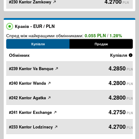
4.2700
#230 Kantor Zamkowy
PLN
Краків - EUR / PLN
Спред між найкращими обмінниками:
0.055 PLN
/
1.28%
Купівля
Продаж
Обмінник
Купівля
4.2850
#239 Kantor Va Banque
PLN
4.2800
#240 Kantor Wanda
PLN
4.2800
#242 Kantor Agatka
PLN
4.2750
#241 Kantor Exchange
PLN
4.2700
#233 Kantor Lodzinscy
PLN