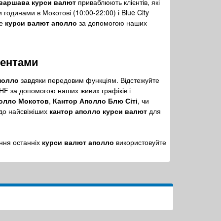
 варшава курси валют
приваблюють клієнтів, які
одинами в Мокотові (10:00-22:00) і Blue City
те
курси валют аполло
за допомогою наших
ментами
полло
завдяки передовим функціям. Відстежуйте
F за допомогою наших живих графіків і
олло Мокотов
,
Кантор Аполло Блю Сіті
, чи
 до найсвіжіших
кантор аполло курси валют
для
ння останніх
курси валют аполло
використовуйте