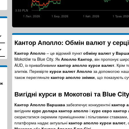
3.53 PLN
1 Лют. 2026
1 Бер. 2026
1 Квiт. 2026
1 Трав. 202
Кантор Аполло: Обмін валют у серц
Кантор Аполло
– це відомий пункт
обміну валют у Варша
Mokotów та Blue City. Як
Аполло Кантор
, він пропонує шир
AUD, із привабливими
кантор аполло курси валют
. Крім 
злитків. Перевірте
курси валют Аполло
за допомогою нашог
також перегляньте
кантор аполло знімки
, що показують су
аж
Вигідні курси в Мокотові та Blue Cit
Кантор Аполло Варшава
забезпечує конкурентні
кантор 
вигідним
курс долара кантор аполло
і
курс євро кантор
скористатися окремим приміщенням і пільговими ставками,
платформа надає актуальні
кантор аполло курси валют
,
Мокотов
або
Кантор Аполло Блю Сіті
.