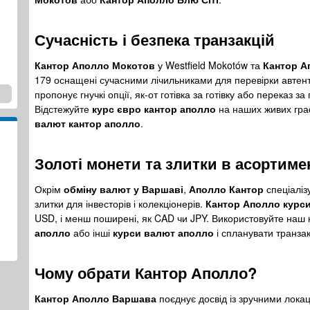
Сучасність і безпека транзакцій
Кантор Аполло Мокотов
у Westfield Mokotów та
Кантор А
179 оснащені сучасними лічильниками для перевірки автент
пропонує гнучкі опції, як-от готівка за готівку або переказ з
Відстежуйте
курс євро кантор аполло
на наших живих гра
валют кантор аполло
.
Золоті монети та злитки в асортиме
Окрім
обміну валют у Варшаві
,
Аполло Кантор
спеціаліз
злитки для інвесторів і колекціонерів.
Кантор Аполло курс
USD, і менш поширені, як CAD чи JPY. Використовуйте наш
аполло
або інші
курси валют аполло
і спланувати транзакц
Чому обрати Кантор Аполло?
Кантор Аполло Варшава
поєднує досвід із зручними лока