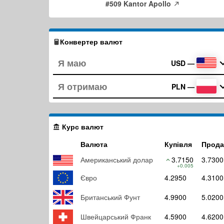
#509 Kantor Apollo
Конвертер валют
USD
—
PLN
—
Курс валют
Валюта
Купівля
Прод
Американський долар
3.7150
3.7300
+0.005
Євро
4.2950
4.3100
Британський Фунт
4.9900
5.0200
Швейцарський Франк
4.5900
4.6200