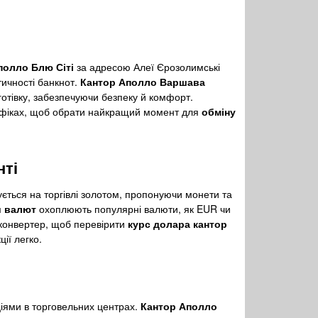
полло Блю Сіті
за адресою Алеї Єрозолимські
ичності банкнот.
Кантор Аполло Варшава
а готівку, забезпечуючи безпеку й комфорт.
фіках, щоб обрати найкращий момент для
обміну
нті
ується на торгівлі золотом, пропонуючи монети та
и валют
охоплюють популярні валюти, як EUR чи
 конвертер, щоб перевірити
курс долара кантор
ії легко.
ціями в торговельних центрах.
Кантор Аполло