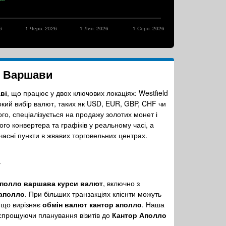
6
1 Черв. 2026
1 Лип. 2026
1 Серп. 2026
і Варшави
ві
, що працює у двох ключових локаціях: Westfield
окий вибір валют, таких як USD, EUR, GBP, CHF чи
того, спеціалізується на продажу золотих монет і
о конвертера та графіків у реальному часі, а
часні пункти в жвавих торговельних центрах.
y
аполло варшава курси валют
, включно з
 аполло
. При більших транзакціях клієнти можуть
 що вирізняє
обмін валют кантор аполло
. Наша
 спрощуючи планування візитів до
Кантор Аполло