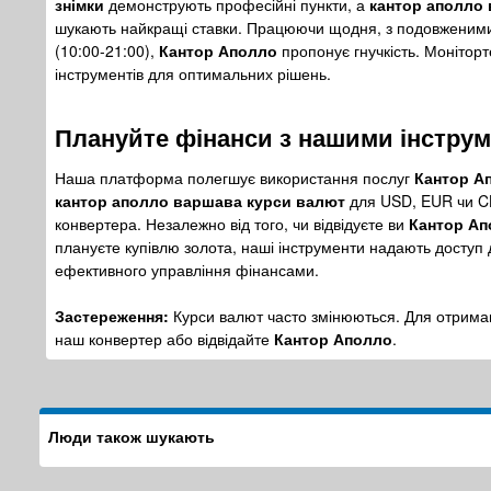
знімки
демонструють професійні пункти, а
кантор аполло
шукають найкращі ставки. Працюючи щодня, з подовженими г
(10:00-21:00),
Кантор Аполло
пропонує гнучкість. Монітор
інструментів для оптимальних рішень.
Плануйте фінанси з нашими інстру
Наша платформа полегшує використання послуг
Кантор А
кантор аполло варшава курси валют
для USD, EUR чи CH
конвертера. Незалежно від того, чи відвідуєте ви
Кантор Ап
плануєте купівлю золота, наші інструменти надають доступ
ефективного управління фінансами.
Застереження:
Курси валют часто змінюються. Для отрима
наш конвертер або відвідайте
Кантор Аполло
.
Люди також шукають