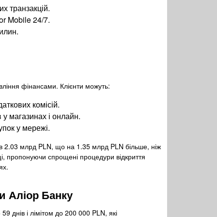
х транзакцій.
r Mobile 24/7.
илин.
вління фінансами. Клієнти можуть:
аткових комісій.
 у магазинах і онлайн.
упок у мережі.
в 2.03 млрд PLN, що на 1.35 млрд PLN більше, ніж
ьщі, пропонуючи спрощені процедури відкриття
ях.
ки Аліор Банку
59 днів і лімітом до 200 000 PLN, які