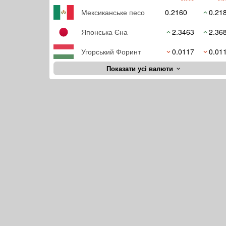
Мексиканське песо
0.2160
0.21
Японська Єна
2.3463
2.36
Угорський Форинт
0.0117
0.01
Показати усі валюти