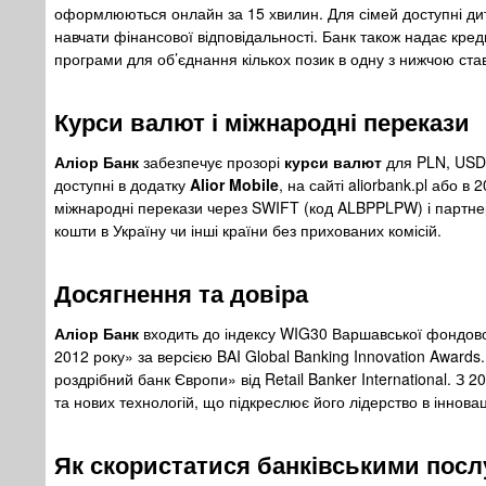
оформлюються онлайн за 15 хвилин. Для сімей доступні дит
навчати фінансової відповідальності. Банк також надає креди
програми для об’єднання кількох позик в одну з нижчою ста
Курси валют і міжнародні перекази
Аліор Банк
забезпечує прозорі
курси валют
для PLN, USD,
доступні в додатку
Alior Mobile
, на сайті aliorbank.pl або в
міжнародні перекази через SWIFT (код ALBPPLPW) і партне
кошти в Україну чи інші країни без прихованих комісій.
Досягнення та довіра
Аліор Банк
входить до індексу WIG30 Варшавської фондово
2012 року» за версією BAI Global Banking Innovation Award
роздрібний банк Європи» від Retail Banker International. З 
та нових технологій, що підкреслює його лідерство в інновац
Як скористатися
банківськими посл