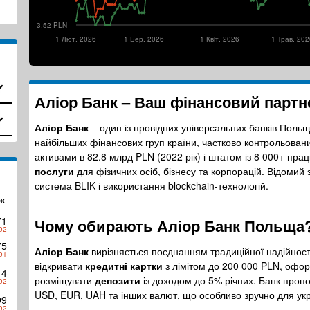
3.52 PLN
1 Лют. 2026
1 Бер. 2026
1 Квiт. 2026
1 Трав. 20
Аліор Банк – Ваш фінансовий партне
Аліор Банк
– один із провідних універсальних банків Польщ
найбільших фінансових груп країни, частково контрольован
активами в 82.8 млрд PLN (2022 рік) і штатом із 8 000+ прац
послуги
для фізичних осіб, бізнесу та корпорацій. Відоми
система BLIK і використання blockchain-технологій.
ж
71
Чому обирають
Аліор Банк Польща
02
75
Аліор Банк
вирізняється поєднанням традиційної надійності
01
відкривати
кредитні картки
з лімітом до 200 000 PLN, офор
14
розміщувати
депозити
із доходом до 5% річних. Банк проп
02
USD, EUR, UAH та інших валют, що особливо зручно для укр
99
02