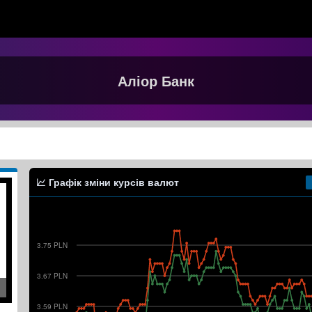
Аліор Банк
Графік зміни курсів валют
3.75 PLN
3.67 PLN
3.59 PLN