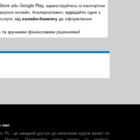
Store або Google Play, зареєструйтесь із паспортом
рахунок онлайн. Альтернативно, відвідайте одне з
ослуги, від
онлайн-банкінгу
до оформлення
ю та зручними фінансовими рішеннями!
 нас
fin PL - це швидкий доступ до оновлених курсів валют по
й Польщі. Порівнюйте курси валют та знайдіть