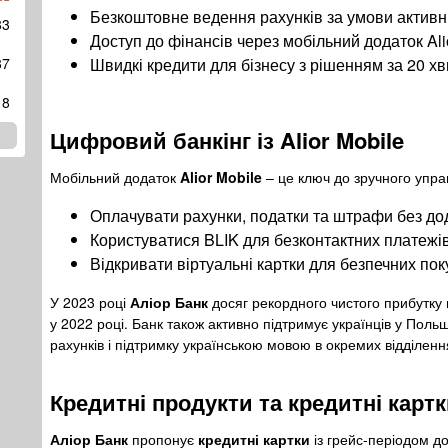
Безкоштовне ведення рахунків за умови активни
83
Доступ до фінансів через мобільний додаток Alio
87
Швидкі кредити для бізнесу з рішенням за 20 хв
18
Цифровий банкінг із
Alior Mobile
Мобільний додаток
Alior Mobile
– це ключ до зручного упра
Оплачувати рахунки, податки та штрафи без дод
Користуватися BLIK для безконтактних платежів
Відкривати віртуальні картки для безпечних пок
У 2023 році
Аліор Банк
досяг рекордного чистого прибутку 
у 2022 році. Банк також активно підтримує українців у Пол
рахунків і підтримку українською мовою в окремих відділенн
Кредитні продукти та
кредитні карт
Аліор Банк
пропонує
кредитні картки
із грейс-періодом до 