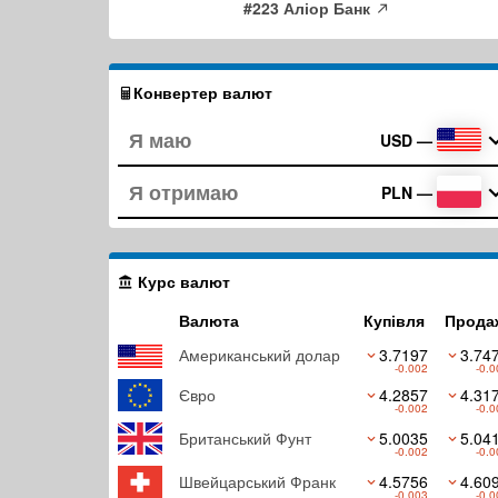
#223 Аліор Банк
Конвертер валют
USD
—
PLN
—
Курс валют
Валюта
Купівля
Прода
Американський долар
3.7197
3.74
-0.002
-0.0
Євро
4.2857
4.31
-0.002
-0.0
Британський Фунт
5.0035
5.04
-0.002
-0.0
Швейцарський Франк
4.5756
4.60
-0.003
-0.0