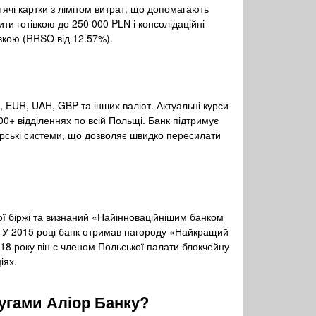
ячі картки з лімітом витрат, що допомагають
ти готівкою до 250 000 PLN і консолідаційні
вкою (RRSO від 12.57%).
 EUR, UAH, GBP та інших валют. Актуальні курси
 200+ відділеннях по всій Польщі. Банк підтримує
рські системи, що дозволяє швидко пересилати
ї біржі та визнаний «Найінноваційнішим банком
s. У 2015 році банк отримав нагороду «Найкращий
2018 року він є членом Польської палати блокчейну
іях.
угами Аліор Банку
?