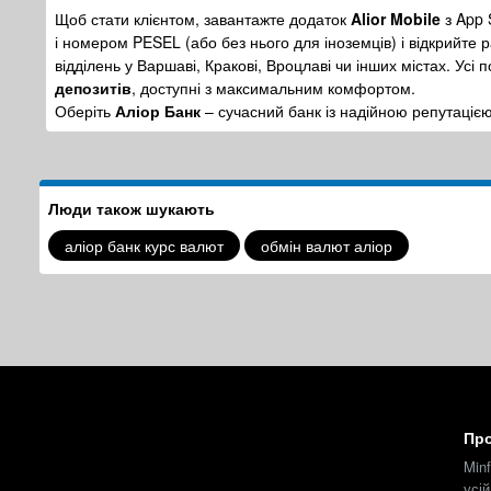
Щоб стати клієнтом, завантажте додаток
Alior Mobile
з App 
і номером PESEL (або без нього для іноземців) і відкрийте 
відділень у Варшаві, Кракові, Вроцлаві чи інших містах. Усі п
депозитів
, доступні з максимальним комфортом.
Оберіть
Аліор Банк
– сучасний банк із надійною репутаціє
Люди також шукають
аліор банк курс валют
обмін валют аліор
Про
Min
усі