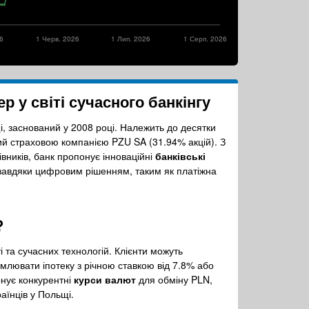
26
1 Черв. 2026
1 Лип. 2026
1 Серп. 2026
р у світі сучасного
банкінгу
і, заснований у 2008 році. Належить до десятки
ий страховою компанією PZU SA (31.94% акцій). З
івників, банк пропонує інноваційні
банківські
й завдяки цифровим рішенням, таким як платіжна
?
 та сучасних технологій. Клієнти можуть
млювати іпотеку з річною ставкою від 7.8% або
онує конкурентні
курси валют
для обміну PLN,
аїнців у Польщі.