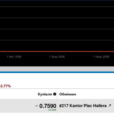
1 Квiт. 2026
1 Трав. 2026
1 Черв. 2026
-2.77%
Купівля
Обмінник
0.7590
#217 Kantor Plac Hallera
PLN
+0.005