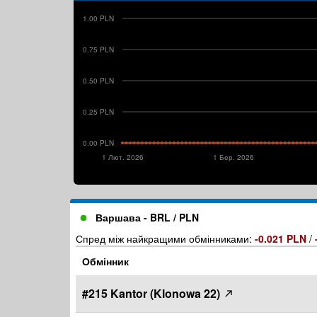
1.00 PLN
0.75 PLN
0.50 PLN
0.25 PLN
0.00 PLN
1 Лют. 2026
1 Бер. 2026
Варшава - BRL / PLN
Спред між найкращими обмінниками:
-0.021 PLN
/
Обмінник
#215 Kantor (Klonowa 22)