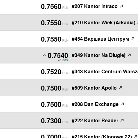
0.7560
#207 Kantor Intraco
PLN
0.7550
#210 Kantor Wiek (Arkadia)
PLN
0.7550
#454 Варшава Центрум
PLN
0.7540
#349 Kantor Na Dlugiej
PLN
+0.005
0.7520
#343 Kantor Centrum Wars
PLN
0.7500
#509 Kantor Apollo
PLN
0.7500
#208 Dan Exchange
PLN
0.7300
#222 Kantor Reader
PLN
0.7000
#215 Kantor (Klonowa 22)