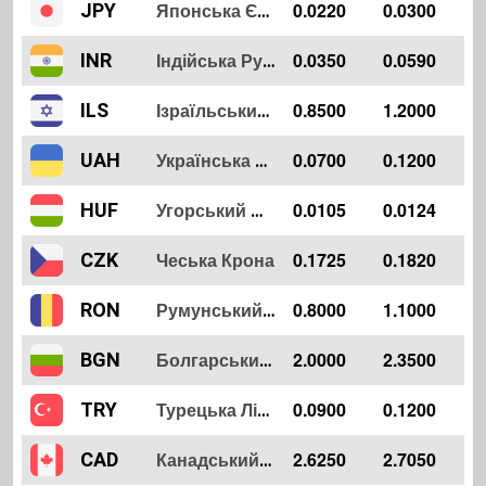
0.0220
0.0300
JPY
Японська Єна
0.0350
0.0590
INR
Індійська Рупія
0.8500
1.2000
ILS
Ізраїльський Шекель
0.0700
0.1200
UAH
Українська Гривня
0.0105
0.0124
HUF
Угорський Форинт
Чеська Крона
0.1725
0.1820
CZK
0.8000
1.1000
RON
Румунський Лей
2.0000
2.3500
BGN
Болгарський Лев
0.0900
0.1200
TRY
Турецька Ліра
2.6250
2.7050
CAD
Канадський Долар