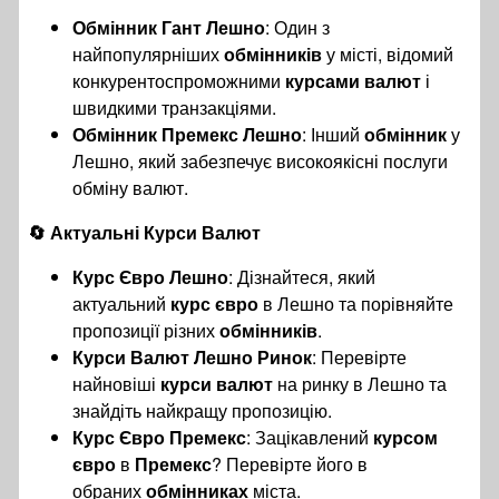
Обмінник Гант Лешно
: Один з
найпопулярніших
обмінників
у місті, відомий
конкурентоспроможними
курсами валют
і
швидкими транзакціями.
Обмінник Премекс Лешно
: Інший
обмінник
у
Лешно, який забезпечує високоякісні послуги
обміну валют.
🔄 Актуальні Курси Валют
Курс Євро Лешно
: Дізнайтеся, який
актуальний
курс євро
в Лешно та порівняйте
пропозиції різних
обмінників
.
Курси Валют Лешно Ринок
: Перевірте
найновіші
курси валют
на ринку в Лешно та
знайдіть найкращу пропозицію.
Курс Євро Премекс
: Зацікавлений
курсом
євро
в
Премекс
? Перевірте його в
обраних
обмінниках
міста.