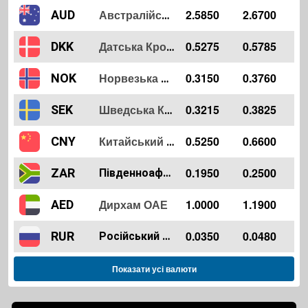
2.5850
2.6700
AUD
Австралійський Долар
0.5275
0.5785
DKK
Датська Крона
0.3150
0.3760
NOK
Норвезька Крона
0.3215
0.3825
SEK
Шведська Крона
0.5250
0.6600
CNY
Китайський Юань
0.1950
0.2500
ZAR
Південноафриканський Ранд
Дирхам ОАЕ
1.0000
1.1900
AED
0.0350
0.0480
RUR
Російський Рубль
Показати усі валюти