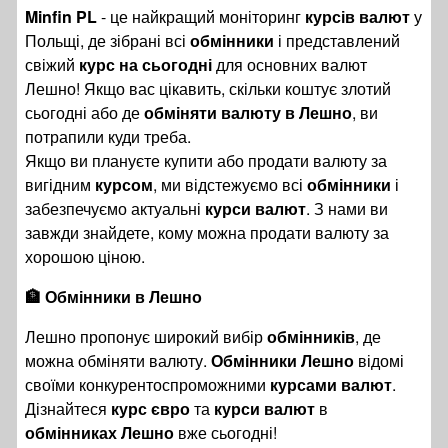
Minfin PL
- це найкращий моніторинг
курсів валют
у
Польщі, де зібрані всі
обмінники
і представлений
свіжий
курс на сьогодні
для основних валют
Лешно! Якщо вас цікавить, скільки коштує злотий
сьогодні або де
обміняти валюту в Лешно
, ви
потрапили куди треба.
Якщо ви плануєте купити або продати валюту за
вигідним
курсом
, ми відстежуємо всі
обмінники
і
забезпечуємо актуальні
курси валют
. З нами ви
завжди знайдете, кому можна продати валюту за
хорошою ціною.
🏦 Обмінники в Лешно
Лешно пропонує широкий вибір
обмінників
, де
можна обміняти валюту.
Обмінники Лешно
відомі
своїми конкурентоспроможними
курсами валют
.
Дізнайтеся
курс євро
та
курси валют
в
обмінниках Лешно
вже сьогодні!