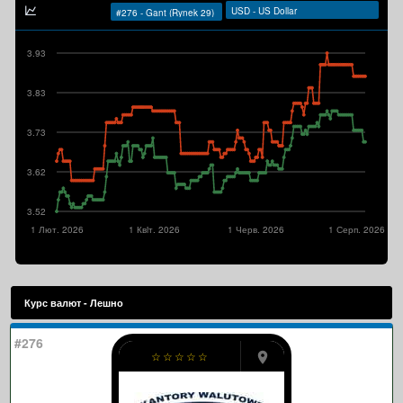
3.93
3.83
3.73
3.62
3.52
1 Лют. 2026
1 Квiт. 2026
1 Черв. 2026
1 Серп. 2026
Курс валют - Лешно
#276
☆
☆
☆
☆
☆