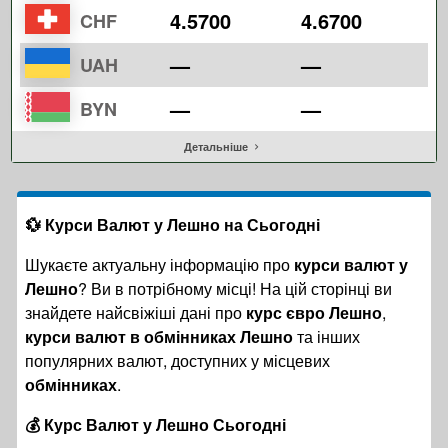
4.5700
4.6700
CHF
—
—
UAH
—
—
BYN
Детальніше
💱 Курси Валют у Лешно на Сьогодні
Шукаєте актуальну інформацію про
курси валют у
Лешно
? Ви в потрібному місці! На цій сторінці ви
знайдете найсвіжіші дані про
курс євро Лешно
,
курси валют в обмінниках Лешно
та інших
популярних валют, доступних у місцевих
обмінниках
.
💰 Курс Валют у Лешно Сьогодні