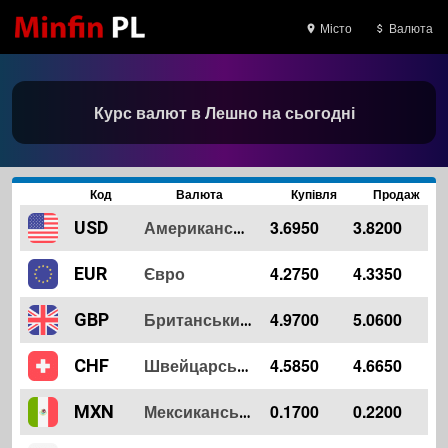
Місто
Валюта
Курс валют в Лешно на сьогодні
Код
Валюта
Купівля
Продаж
3.6950
3.8200
USD
Американський долар
Євро
4.2750
4.3350
EUR
4.9700
5.0600
GBP
Британський Фунт
4.5850
4.6650
CHF
Швейцарський Франк
0.1700
0.2200
MXN
Мексиканське песо