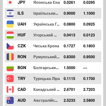
Японська Єна
0.0261
0.0295
JPY
0.9000
1.1000
ILS
Ізраїльський Шекель
0.0800
0.0925
UAH
Українська Гривня
0.0413
0.0123
HUF
Угорський Форинт
Чеська Крона
0.1727
0.1803
CZK
0.8300
0.9500
RON
Румунський Лей
1.5000
—
BGN
Болгарський Лев
Турецька Ліра
0.1115
0.1700
TRY
2.6701
2.7203
CAD
Канадський Долар
2.5233
2.5800
AUD
Австралійський Долар