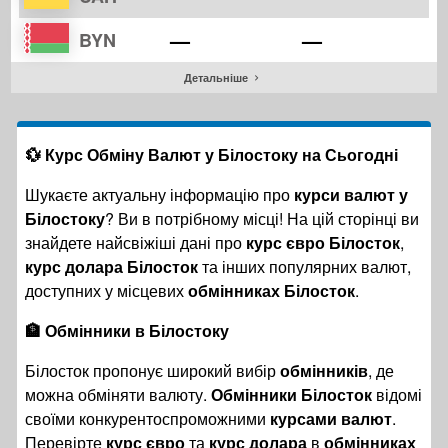
—
—
BYN
Детальніше
💱 Курс Обміну Валют у Білостоку на Сьогодні
Шукаєте актуальну інформацію про
курси валют у
Білостоку
? Ви в потрібному місці! На цій сторінці ви
знайдете найсвіжіші дані про
курс євро Білосток
,
курс долара Білосток
та інших популярних валют,
доступних у місцевих
обмінниках Білосток
.
🏦 Обмінники в Білостоку
Білосток пропонує широкий вибір
обмінників
, де
можна обміняти валюту.
Обмінники Білосток
відомі
своїми конкурентоспроможними
курсами валют
.
Перевірте
курс євро
та
курс долара
в
обмінниках