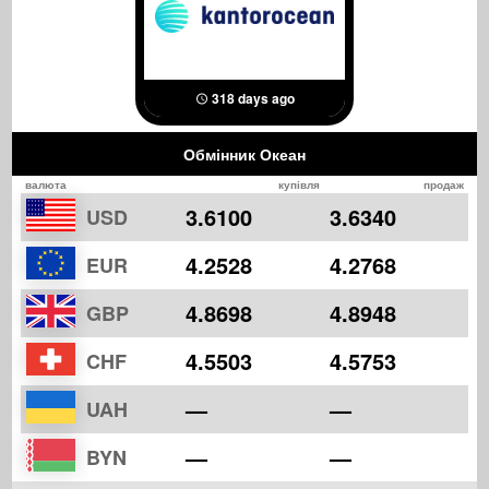
318 days ago
Обмінник Океан
валюта
купівля
продаж
3.6100
3.6340
USD
4.2528
4.2768
EUR
4.8698
4.8948
GBP
4.5503
4.5753
CHF
—
—
UAH
—
—
BYN