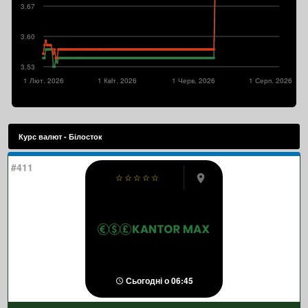
3.67
3.60
3.53
1 Лют. 2026
1 Квiт. 2026
1 Черв. 2026
1 Серп. 2026
Курс валют - Білосток
#411
☆
☆
☆
☆
☆
Сьогодні о 06:45