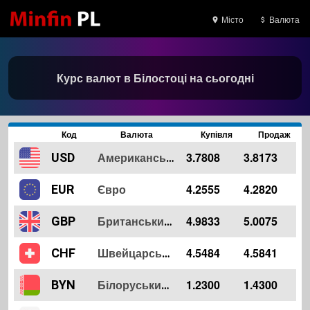
Місто
Валюта
Курс валют в Білостоці на сьогодні
Код
Валюта
Купівля
Продаж
3.7808
3.8173
USD
Американський долар
Євро
4.2555
4.2820
EUR
4.9833
5.0075
GBP
Британський Фунт
4.5484
4.5841
CHF
Швейцарський Франк
1.2300
1.4300
BYN
Білоруський Рубль