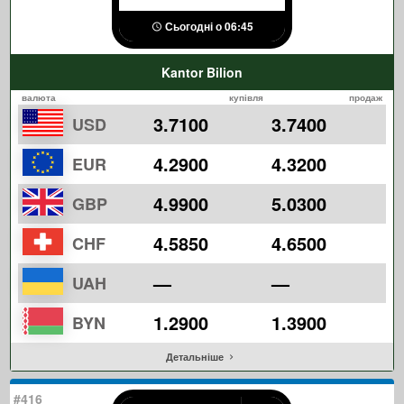
Сьогодні о 06:45
Kantor Bilion
валюта
купівля
продаж
3.7100
3.7400
USD
4.2900
4.3200
EUR
4.9900
5.0300
GBP
4.5850
4.6500
CHF
—
—
UAH
1.2900
1.3900
BYN
Детальніше
#416