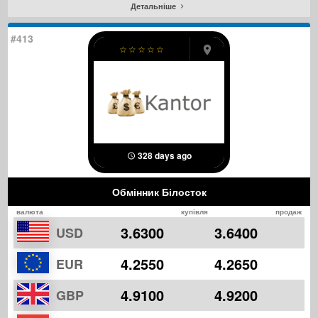
Детальніше
#413
☆
☆
☆
☆
☆
328 days ago
Обмінник Білосток
валюта
купівля
продаж
3.6300
3.6400
USD
4.2550
4.2650
EUR
4.9100
4.9200
GBP