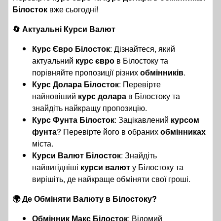
Білосток
вже сьогодні!
🔄 Актуальні Курси Валют
Курс Євро Білосток
: Дізнайтеся, який
актуальний
курс євро
в Білостоку та
порівняйте пропозиції різних
обмінників
.
Курс Долара Білосток
: Перевірте
найновіший
курс долара
в Білостоку та
знайдіть найкращу пропозицію.
Курс Фунта Білосток
: Зацікавлений
курсом
фунта
? Перевірте його в обраних
обмінниках
міста.
Курси Валют Білосток
: Знайдіть
найвигідніші
курси валют
у Білостоку та
вирішіть, де найкраще обміняти свої гроші.
🌍 Де Обміняти Валюту в Білостоку?
Обмінник Макс Білосток
: Відомий