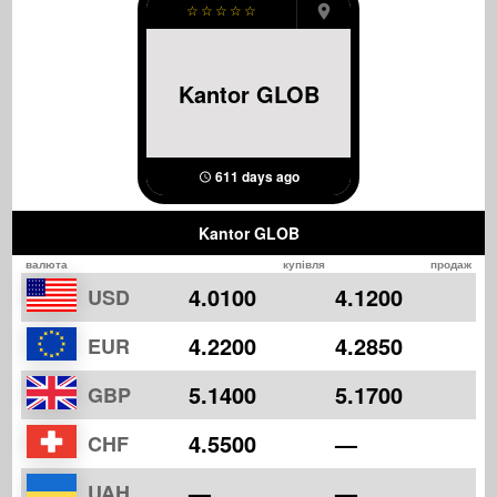
☆
☆
☆
☆
☆
Kantor GLOB
611 days ago
Kantor GLOB
валюта
купівля
продаж
4.0100
4.1200
USD
4.2200
4.2850
EUR
5.1400
5.1700
GBP
4.5500
—
CHF
—
—
UAH