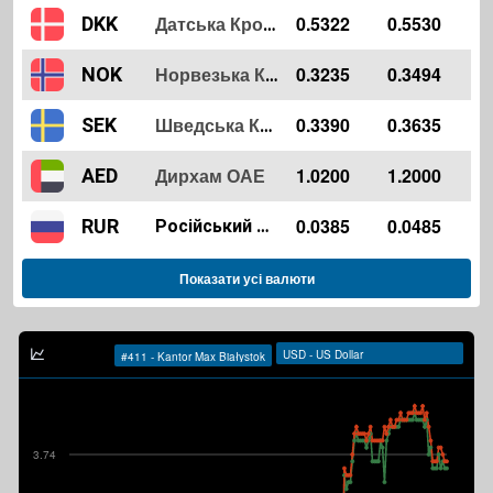
0.5322
0.5530
DKK
Датська Крона
0.3235
0.3494
NOK
Норвезька Крона
0.3390
0.3635
SEK
Шведська Крона
Дирхам ОАЕ
1.0200
1.2000
AED
0.0385
0.0485
RUR
Російський Рубль
Показати усі валюти
3.74