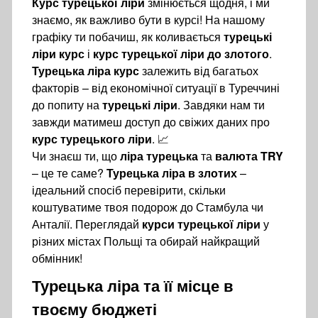
Курс турецької ліри
змінюється щодня, і ми
знаємо, як важливо бути в курсі! На нашому
графіку ти побачиш, як коливається
турецькі
ліри курс
і
курс турецької ліри до злотого
.
Турецька ліра курс
залежить від багатьох
факторів – від економічної ситуації в Туреччині
до попиту на
турецькі ліри
. Завдяки нам ти
завжди матимеш доступ до свіжих даних про
курс турецького ліри
. 📈
Чи знаєш ти, що
ліра турецька
та
валюта TRY
– це те саме?
Турецька ліра в злотих
–
ідеальний спосіб перевірити, скільки
коштуватиме твоя подорож до Стамбула чи
Анталії. Переглядай
курси турецької ліри
у
різних містах Польщі та обирай найкращий
обмінник!
Турецька ліра
та її місце в
твоєму бюджеті