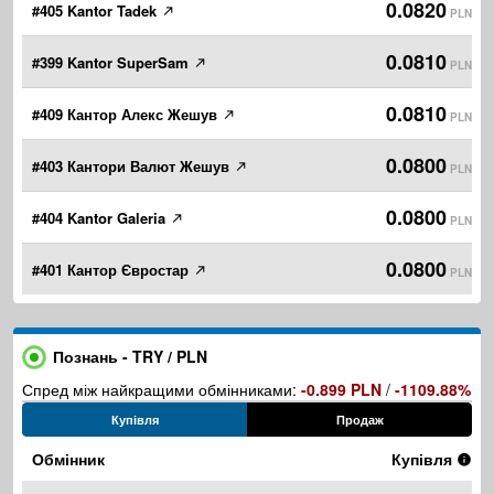
0.0820
#405 Kantor Tadek
PLN
0.0810
#399 Kantor SuperSam
PLN
0.0810
#409 Кантор Алекс Жешув
PLN
0.0800
#403 Кантори Валют Жешув
PLN
0.0800
#404 Kantor Galeria
PLN
0.0800
#401 Кантор Євростар
PLN
Познань - TRY / PLN
Спред між найкращими обмінниками:
-0.899 PLN
/
-1109.88%
Купівля
Продаж
Обмінник
Купівля