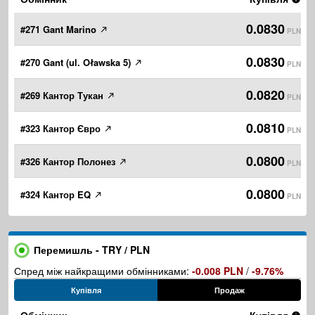
0.0830
#271 Gant Marino
PLN
0.0830
#270 Gant (ul. Oławska 5)
PLN
0.0820
#269 Кантор Тукан
PLN
0.0810
#323 Кантор Євро
PLN
0.0800
#326 Кантор Полонез
PLN
0.0800
#324 Кантор EQ
PLN
Перемишль - TRY / PLN
Спред між найкращими обмінниками:
-0.008 PLN
/
-9.76%
Купівля
Продаж