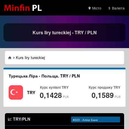
Місто
Валюта
Kurs liry tureckiej - TRY / PLN
Kurs liry tureckiej
Турецька Ліра - Польща. TRY / PLN
Курс купівлі
TRY
Курс продажу
TRY
TRY
0,1428
0,1589
PLN
PLN
TRY/PLN