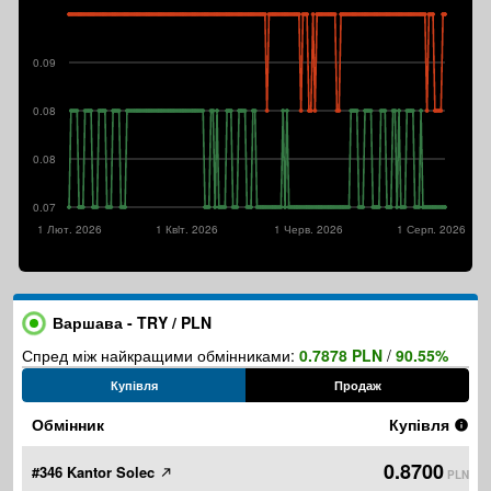
0.09
0.08
0.08
0.07
1 Лют. 2026
1 Квiт. 2026
1 Черв. 2026
1 Серп. 2026
Варшава - TRY / PLN
Спред між найкращими обмінниками:
0.7878 PLN
/
90.55%
Купівля
Продаж
Обмінник
Купівля
0.8700
#346 Kantor Solec
PLN