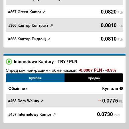
0.0820
#367 Green Kantor
PLN
0.0810
#366 Кантор Контракт
PLN
0.0810
#363 Кантор Бидгощ
PLN
Internetowe Kantory - TRY / PLN
Спред між найкращими обмінниками:
-0.0007 PLN
/
-0.9%
Купівля
Продаж
Обмінник
Купівля
0.0775
#468 Dom Waluty
PLN
0.0730
#457 Internetowy Kantor
PLN