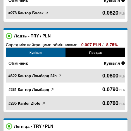
Обмінник
Купівля
0.0820
#278 Кантор Болек
PLN
Лодзь - TRY / PLN
Спред між найкращими обмінниками:
-0.007 PLN
/
-8.75%
Купівля
Продаж
Обмінник
Купівля
0.0800
#322 Кантор Ломбард 24h
PLN
0.0790
#281 Кантор Ломбард
PLN
0.0780
#285 Kantor Zloto
PLN
Легніца - TRY / PLN