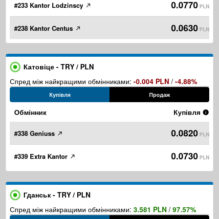
0.0770
#233 Kantor Lodzinscy
PLN
0.0630
#238 Kantor Centus
PLN
Катовіце - TRY / PLN
Спред між найкращими обмінниками:
-0.004 PLN
/
-4.88%
Купівля
Продаж
Обмінник
Купівля
0.0820
#338 Geniuss
PLN
0.0730
#339 Extra Kantor
PLN
Гданськ - TRY / PLN
Спред між найкращими обмінниками:
3.581 PLN
/
97.57%