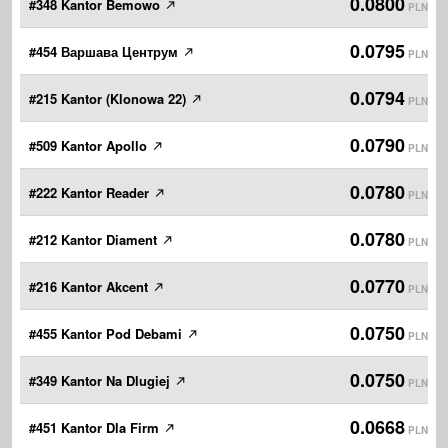
0.0800
#348 Kantor Bemowo
PLN
0.0795
#454 Варшава Центрум
PLN
0.0794
#215 Kantor (Klonowa 22)
PLN
0.0790
#509 Kantor Apollo
PLN
0.0780
#222 Kantor Reader
PLN
0.0780
#212 Kantor Diament
PLN
0.0770
#216 Kantor Akcent
PLN
0.0750
#455 Kantor Pod Debami
PLN
0.0750
#349 Kantor Na Dlugiej
PLN
0.0668
#451 Kantor Dla Firm
PLN