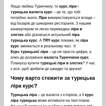
Якщо любиш Туреччину, то
курс ліри
і
турецька валюта курс
– це те, що тобі
потрібно знати.
Ліри
використовуються всюди –
від базарів до шикарних ресторанів. З нашим
конвертером ти легко переведеш
ліри в
злотих
або дізнаєшся актуальний
ліра
турецька курс
. А
TRY курс
покаже, як
ліра
курс
змінюється в реальному часі. 🌞
Курс турецької ліри
– це не просто цифри, а
ключ до розуміння
валюта Туреччини курс
.
Плануєш купити
турецькі ліри в злотих
? У нас
є все, щоб зробити це швидко та зручно!
Чому варто стежити за
турецька
ліра курс
?
Турецька ліра
– це валюта з історією, а її
курс
ліра турецька
може впливати на твої плани.
На нашій сторінці ти знайдеш
курс турецької