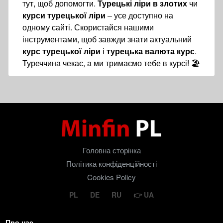
тут, щоб допомогти.
Турецькі ліри в злотих
чи
курси турецької ліри
– усе доступно на
одному сайті. Скористайся нашими
інструментами, щоб завжди знати актуальний
курс турецької ліри
і
турецька валюта курс
.
Туреччина чекає, а ми тримаємо тебе в курсі! 🏖️
Головна сторінка
Політика конфіденційності
Cookies Policy
PL
DE
RU
UA
Про нас