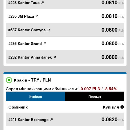
0.0810
#228 Kantor Tuus
PLN
0.0810
#235 JM Plaza
PLN
0.0800
#537 Kantor Grazyna
PLN
0.0800
#236 Kantor Grand
PLN
0.0800
#232 Kantor Anna Janek
PLN
Краків - TRY / PLN
Спред між найкращими обмінниками:
-0.007 PLN
/
-8.54%
Купівля
Продаж
Обмінник
Купівля
0.0820
#241 Kantor Exchange
PLN