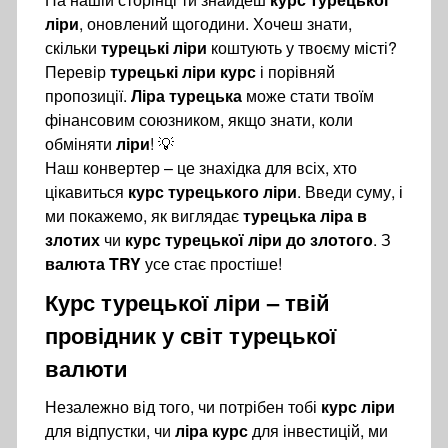
ліри
, оновлений щогодини. Хочеш знати,
скільки
турецькі ліри
коштують у твоєму місті?
Перевір
турецькі ліри курс
і порівняй
пропозиції.
Ліра турецька
може стати твоїм
фінансовим союзником, якщо знати, коли
обміняти
ліри
! 💡
Наш конвертер – це знахідка для всіх, хто
цікавиться
курс турецького ліри
. Введи суму, і
ми покажемо, як виглядає
турецька ліра в
злотих
чи
курс турецької ліри до злотого
. З
валюта TRY
усе стає простіше!
Курс турецької ліри
– твій
провідник у світ турецької
валюти
Незалежно від того, чи потрібен тобі
курс ліри
для відпустки, чи
ліра курс
для інвестицій, ми