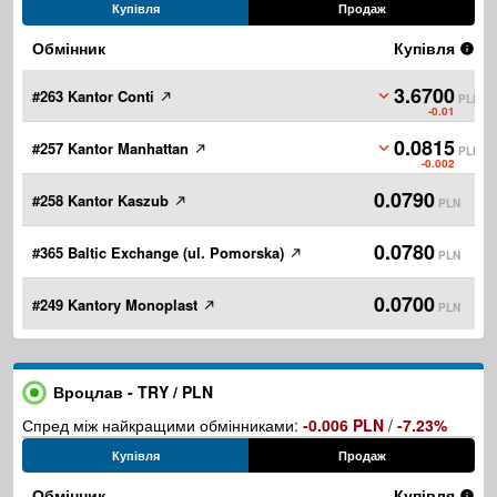
Купівля
Продаж
Обмінник
Купівля
3.6700
#263 Kantor Conti
PLN
-0.01
0.0815
#257 Kantor Manhattan
PLN
-0.002
0.0790
#258 Kantor Kaszub
PLN
0.0780
#365 Baltic Exchange (ul. Pomorska)
PLN
0.0700
#249 Kantory Monoplast
PLN
Вроцлав - TRY / PLN
Спред між найкращими обмінниками:
-0.006 PLN
/
-7.23%
Купівля
Продаж
Обмінник
Купівля