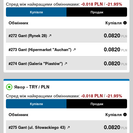
Спред між найкращими обмінниками:
-0.018 PLN
/
-21.95%
Купівля
Продаж
Обмінник
Купівля
0.0820
#272 Gant (Rynek 28)
PLN
0.0820
#273 Gant (Hipermarket "Auchan")
PLN
0.0820
#274 Gant (Galeria "Piastów")
PLN
Явор - TRY / PLN
Спред між найкращими обмінниками:
-0.018 PLN
/
-21.95%
Купівля
Продаж
Обмінник
Купівля
0.0820
#275 Gant (ul. Słowackiego 43)
PLN