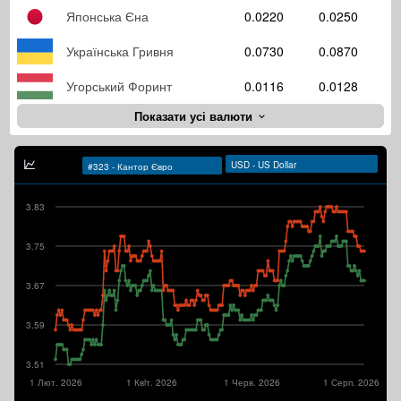
Японська Єна
0.0220
0.0250
Українська Гривня
0.0730
0.0870
Угорський Форинт
0.0116
0.0128
Показати усі валюти
3.83
3.75
3.67
3.59
3.51
1 Лют. 2026
1 Квiт. 2026
1 Черв. 2026
1 Серп. 2026