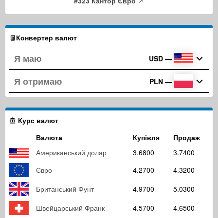
#323 Кантор Євро
Конвертер валют
USD
—
PLN
—
Курс валют
Валюта
Купівля
Продаж
Американський долар
3.6800
3.7400
Євро
4.2700
4.3200
Британський Фунт
4.9700
5.0300
Швейцарський Франк
4.5700
4.6500