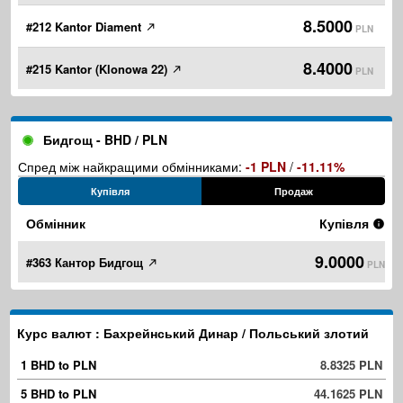
8.5000
#212 Kantor Diament
PLN
8.4000
#215 Kantor (Klonowa 22)
PLN
Бидгощ - BHD / PLN
Спред між найкращими обмінниками:
-1 PLN
/
-11.11%
Купівля
Продаж
Обмінник
Купівля
9.0000
#363 Кантор Бидгощ
PLN
Курс валют : Бахрейнський Динар / Польський злотий
1 BHD to PLN
8.8325 PLN
5 BHD to PLN
44.1625 PLN