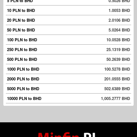
5 PLN to BHD
0.5026 BHD
10 PLN to BHD
1.0053 BHD
20 PLN to BHD
2.0106 BHD
50 PLN to BHD
5.0264 BHD
100 PLN to BHD
10.0528 BHD
250 PLN to BHD
25.1319 BHD
500 PLN to BHD
50.2639 BHD
1000 PLN to BHD
100.5278 BHD
2000 PLN to BHD
201.0555 BHD
5000 PLN to BHD
502.6389 BHD
10000 PLN to BHD
1,005.2777 BHD