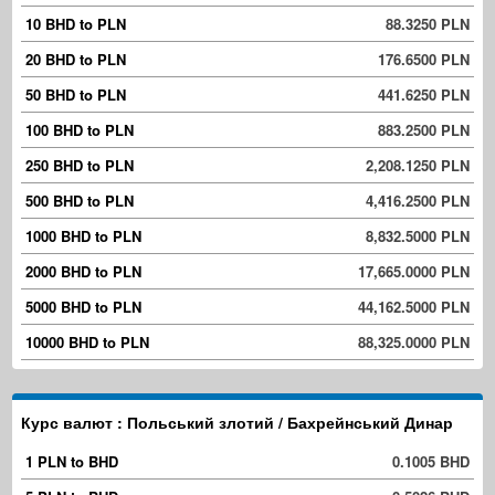
10 BHD to PLN
88.3250 PLN
20 BHD to PLN
176.6500 PLN
50 BHD to PLN
441.6250 PLN
100 BHD to PLN
883.2500 PLN
250 BHD to PLN
2,208.1250 PLN
500 BHD to PLN
4,416.2500 PLN
1000 BHD to PLN
8,832.5000 PLN
2000 BHD to PLN
17,665.0000 PLN
5000 BHD to PLN
44,162.5000 PLN
10000 BHD to PLN
88,325.0000 PLN
Курс валют : Польський злотий / Бахрейнський Динар
1 PLN to BHD
0.1005 BHD