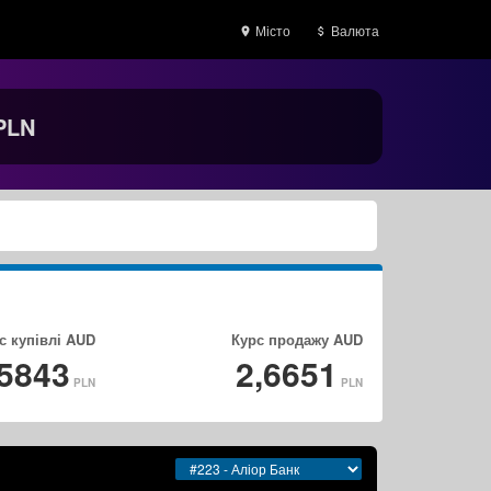
Місто
Валюта
PLN
с купівлі
AUD
Курс продажу
AUD
,5843
2,6651
PLN
PLN