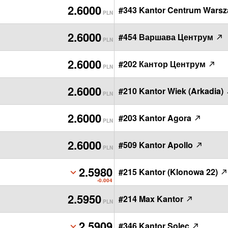
2.6000
#343 Kantor Centrum Wars
PLN
2.6000
#454 Варшава Центрум
PLN
2.6000
#202 Кантор Центрум
PLN
2.6000
#210 Kantor Wiek (Arkadia)
PLN
2.6000
#203 Kantor Agora
PLN
2.6000
#509 Kantor Apollo
PLN
2.5980
#215 Kantor (Klonowa 22)
PLN
-0.004
2.5950
#214 Max Kantor
PLN
2.5909
#346 Kantor Solec