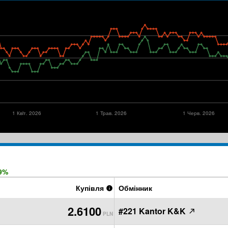
1 Квiт. 2026
1 Трав. 2026
1 Черв. 2026
9%
Купівля
Обмінник
2.6100
#221 Kantor K&K
PLN