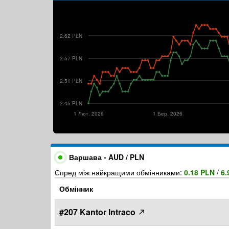
2.62 PLN
2.57 PLN
2.51 PLN
2.45 PLN
1 Лют. 2026
1 Бер. 2026
Варшава - AUD / PLN
Спред між найкращими обмінниками:
0.18 PLN
/
6.
Обмінник
#207 Kantor Intraco