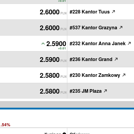
+0.01
2.6000
#228 Kantor Tuus
PLN
2.6000
#537 Kantor Grazyna
PLN
2.5900
#232 Kantor Anna Janek
PLN
+0.01
2.5900
#236 Kantor Grand
PLN
2.5800
#230 Kantor Zamkowy
PLN
2.5800
#235 JM Plaza
PLN
1.54%