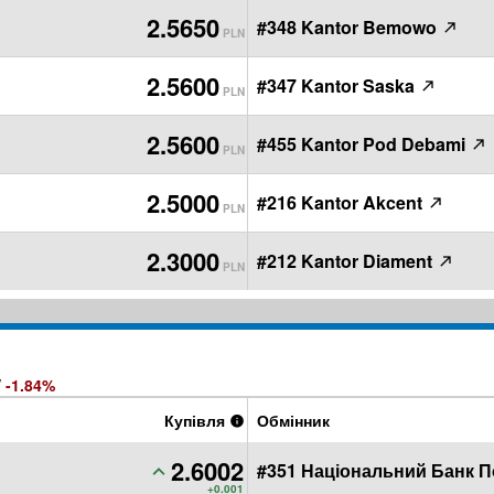
2.5650
#348 Kantor Bemowo
PLN
2.5600
#347 Kantor Saska
PLN
2.5600
#455 Kantor Pod Debami
PLN
2.5000
#216 Kantor Akcent
PLN
2.3000
#212 Kantor Diament
PLN
/
-1.84%
Купівля
Обмінник
2.6002
#351 Національний Банк 
PLN
+0.001