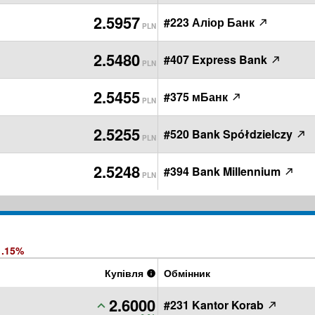
2.5957
#223 Аліор Банк
PLN
2.5480
#407 Express Bank
PLN
2.5455
#375 мБанк
PLN
2.5255
#520 Bank Spółdzielczy
PLN
2.5248
#394 Bank Millennium
PLN
1.15%
Купівля
Обмінник
2.6000
#231 Kantor Korab
PLN