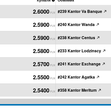
Купівля
Обмінник
2.6000
#239 Kantor Va Banque
PLN
2.5900
#240 Kantor Wanda
PLN
2.5900
#238 Kantor Centus
PLN
2.5800
#233 Kantor Lodzinscy
PLN
2.5700
#241 Kantor Exchange
PLN
2.5500
#242 Kantor Agatka
PLN
2.5400
#358 Kantor Meritum
PLN