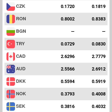
CZK
0.1720
0.1819
RON
0.8002
0.8383
BGN
—
—
TRY
0.0729
0.0830
CAD
2.6296
2.7779
AUD
2.5566
2.6912
DKK
0.5594
0.5919
NOK
0.3793
0.4008
SEK
0.3816
0.4032