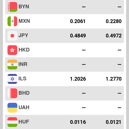
BYN
—
—
MXN
0.2061
0.2280
JPY
0.4849
0.4972
HKD
—
—
INR
—
—
ILS
1.2026
1.2770
BHD
—
—
UAH
—
—
HUF
0.0116
0.0121