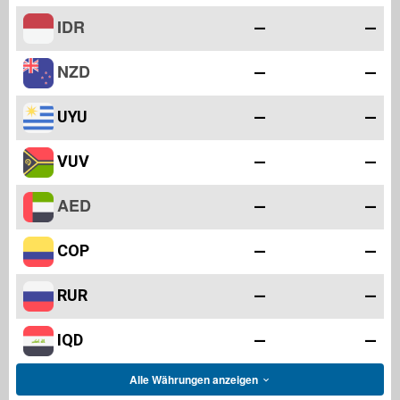
IDR
—
—
NZD
—
—
UYU
—
—
VUV
—
—
AED
—
—
COP
—
—
RUR
—
—
IQD
—
—
Alle Währungen anzeigen