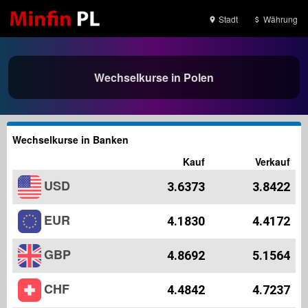
Stadt
Währung
Wechselkurse in Polen
Wechselkurse in Banken
Kauf
Verkauf
USD
3.6373
3.8422
EUR
4.1830
4.4172
GBP
4.8692
5.1564
CHF
4.4842
4.7237