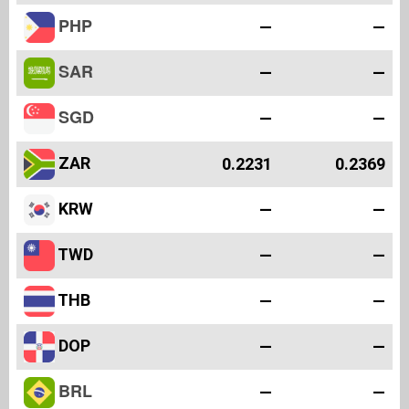
PHP
—
—
SAR
—
—
SGD
—
—
ZAR
0.2231
0.2369
KRW
—
—
TWD
—
—
THB
—
—
DOP
—
—
BRL
—
—