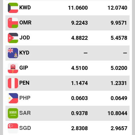
KWD
11.0600
12.0740
OMR
9.2243
9.9571
JOD
4.8822
5.4578
KYD
—
—
GIP
4.5100
5.0200
PEN
1.1474
1.2331
PHP
0.0603
0.0649
SAR
0.9378
10.8044
SGD
2.8308
2.9657