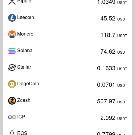
Ripple
1.0349
USDT
Litecoin
45.52
USDT
Monero
118.7
USDT
Solana
74.62
USDT
Stellar
0.1633
USDT
DogeCoin
0.0701
USDT
Zcash
507.97
USDT
ICP
2.092
USDT
EOS
0.7799
USDT