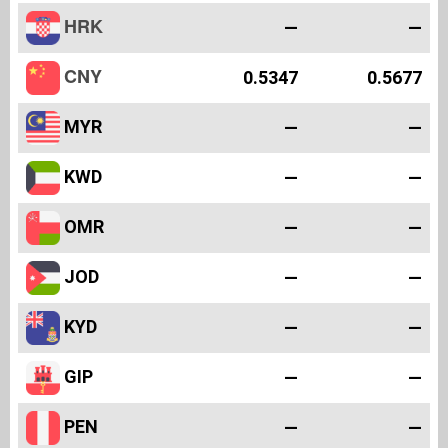
HRK
—
—
CNY
0.5347
0.5677
MYR
—
—
KWD
—
—
OMR
—
—
JOD
—
—
KYD
—
—
GIP
—
—
PEN
—
—