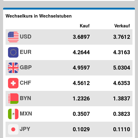
Wechselkurs in Wechselstuben
Kauf
Verkauf
USD
3.6897
3.7612
EUR
4.2644
4.3163
GBP
4.9597
5.0304
CHF
4.5612
4.6353
BYN
1.2326
1.3837
MXN
0.3507
0.3823
JPY
0.1029
0.1110