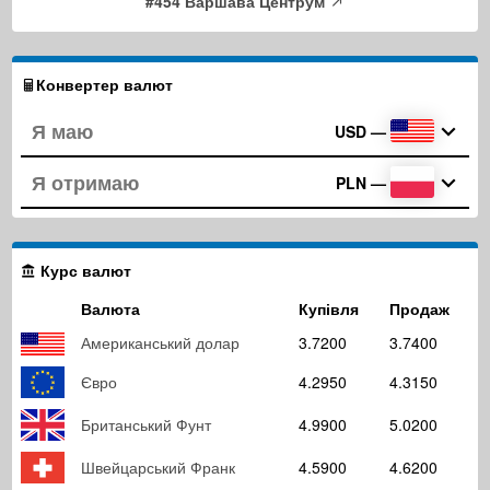
#454 Варшава Центрум
Конвертер валют
USD
—
PLN
—
Курс валют
Валюта
Купівля
Продаж
Американський долар
3.7200
3.7400
Євро
4.2950
4.3150
Британський Фунт
4.9900
5.0200
Швейцарський Франк
4.5900
4.6200