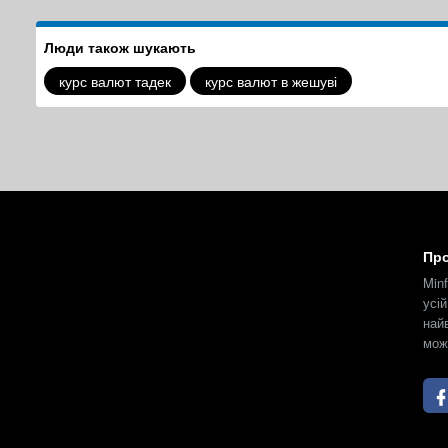
Люди також шукають
курс валют тадек
курс валют в жешуві
Про
Min
усі
най
мож