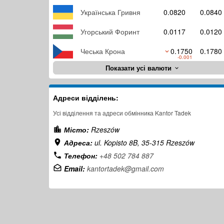
Українська Гривня
0.0820
0.0840
Угорський Форинт
0.0117
0.0120
Чеська Крона
0.1750
0.1780
-0.001
Показати усі валюти
Адреси відділень:
Усі відділення та адреси обмінника Kantor Tadek
Місто:
Rzeszów
Адреса:
ul. Kopisto 8B, 35-315 Rzeszów
Телефон:
+48 502 784 887
Email:
kantortadek@gmail.com