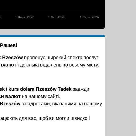
6
1 Черв. 2026
1 Лип. 2026
1 Серп. 2026
 Ряшеві
k Rzeszów
пропонує широкий спектр послуг,
 валют
і декілька відділень по всьому місту.
ek
і
kurs dolara Rzeszów Tadek
завжди
си валют
на нашому сайті.
 Rzeszów
за адресами, вказаними на нашому
рацюють для вас, щоб ви могли швидко і