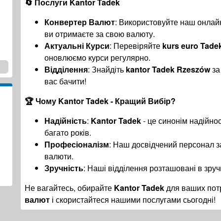
🔄 Послуги
Kantor Tadek
Конвертер Валют
: Використовуйте наш онла
ви отримаєте за свою валюту.
Актуальні Курси
: Перевіряйте
kurs euro Tade
оновлюємо курси регулярно.
Відділення
: Знайдіть
kantor Tadek Rzeszów
за
вас бачити!
🏆 Чому
Kantor Tadek
- Кращий Вибір?
Надійність
:
Kantor Tadek
- це синонім надійнос
багато років.
Професіоналізм
: Наш досвідчений персонал з
валюти.
Зручність
: Наші відділення розташовані в зруч
Не вагайтесь, обирайте
Kantor Tadek
для ваших потр
валют
і скористайтеся нашими послугами сьогодні!