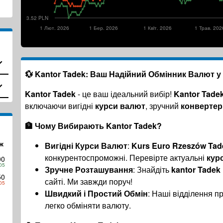
3.52 PLN
1 Лют. 2026
1 Бер. 2026
1 Квiт. 2026
1 Трав. 202
💱
Kantor Tadek
: Ваш Надійний Обмінник Валют у
Kantor Tadek
- це ваш ідеальний вибір!
Kantor Tade
включаючи вигідні
курси валют
, зручний
конвертер
🏦 Чому Вибирають
Kantor Tadek
?
ж
Вигідні Курси Валют
:
Kurs Euro Rzeszów Tad
конкурентоспроможні. Перевірте актуальні
кур
00
05
Зручне Розташування
: Знайдіть
kantor Tadek
50
сайті. Ми завжди поруч!
05
Швидкий і Простий Обмін
: Наші відділення п
легко обміняти валюту.