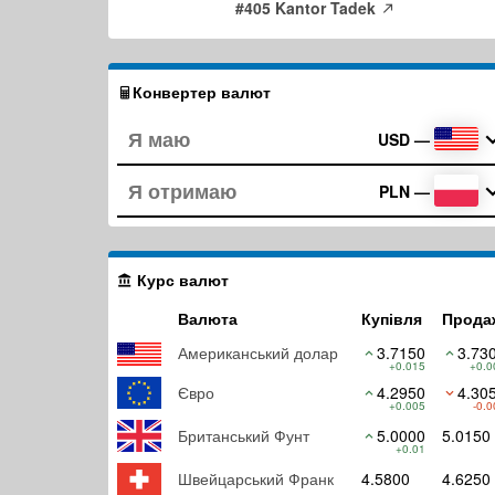
#405 Kantor Tadek
Конвертер валют
USD
—
PLN
—
Курс валют
Валюта
Купівля
Прода
Американський долар
3.7150
3.73
+0.015
+0.0
Євро
4.2950
4.30
+0.005
-0.0
Британський Фунт
5.0000
5.0150
+0.01
Швейцарський Франк
4.5800
4.6250