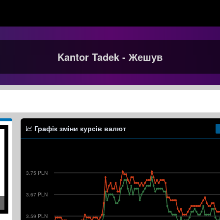
Kantor Tadek - Жешув
Графік зміни курсів валют
3.75 PLN
3.67 PLN
3.59 PLN