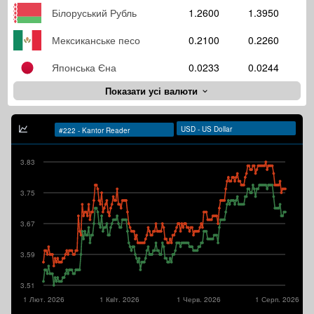
Білоруський Рубль
1.2600
1.3950
Мексиканське песо
0.2100
0.2260
Японська Єна
0.0233
0.0244
Показати усі валюти
3.83
3.75
3.67
3.59
3.51
1 Лют. 2026
1 Квiт. 2026
1 Черв. 2026
1 Серп. 2026