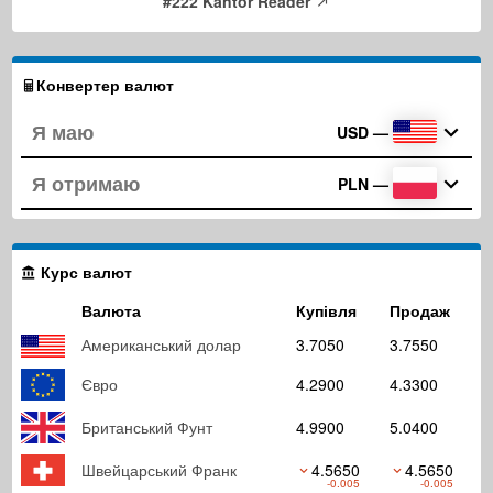
#222 Kantor Reader
Конвертер валют
USD
—
PLN
—
Курс валют
Валюта
Купівля
Продаж
Американський долар
3.7050
3.7550
Євро
4.2900
4.3300
Британський Фунт
4.9900
5.0400
Швейцарський Франк
4.5650
4.5650
-0.005
-0.005