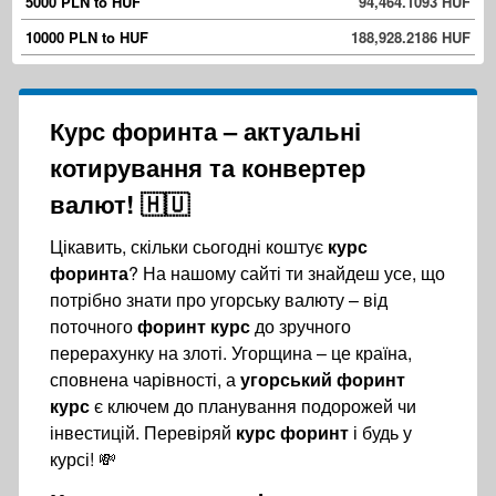
5000 PLN to HUF
94,464.1093 HUF
10000 PLN to HUF
188,928.2186 HUF
Курс форинта
– актуальні
котирування та конвертер
валют! 🇭🇺
Цікавить, скільки сьогодні коштує
курс
форинта
? На нашому сайті ти знайдеш усе, що
потрібно знати про угорську валюту – від
поточного
форинт курс
до зручного
перерахунку на злоті. Угорщина – це країна,
сповнена чарівності, а
угорський форинт
курс
є ключем до планування подорожей чи
інвестицій. Перевіряй
курс форинт
і будь у
курсі! 💸