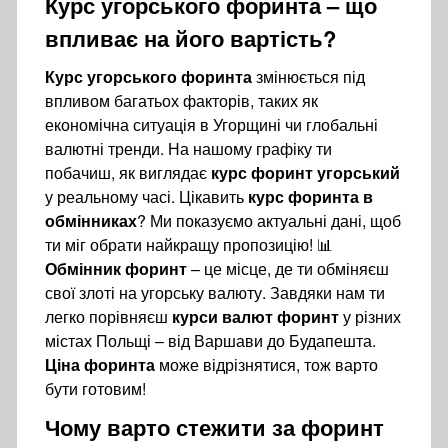
Курс угорського форинта
– що
впливає на його вартість?
Курс угорського форинта
змінюється під
впливом багатьох факторів, таких як
економічна ситуація в Угорщині чи глобальні
валютні тренди. На нашому графіку ти
побачиш, як виглядає
курс форинт угорський
у реальному часі. Цікавить
курс форинта в
обмінниках
? Ми показуємо актуальні дані, щоб
ти міг обрати найкращу пропозицію! 📊
Обмінник форинт
– це місце, де ти обміняєш
свої злоті на угорську валюту. Завдяки нам ти
легко порівняєш
курси валют форинт
у різних
містах Польщі – від Варшави до Будапешта.
Ціна форинта
може відрізнятися, тож варто
бути готовим!
Чому варто стежити за
форинт