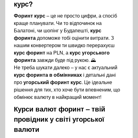
курс
?
Форинт курс
– це не просто цифри, а спосіб
краще планувати. Чи то відпочинок на
Балатоні, чи шопінг у Будапешті,
курс
форинта
допоможе тобі оцінити витрати. З
нашим конвертером ти швидко перерахуєш
курс форинт
на PLN, а
курс угорського
форинта
завжди буде під рукою. 🌄
Не треба шукати далеко – у нас є актуальний
курс форинта в обмінниках
і детальні дані
про
угорський форинт курс
. Це ідеальне
рішення для тих, хто хоче бути впевненим, що
обмінює валюту в найкращий момент!
Курси валют форинт
– твій
провідник у світі угорської
валюти