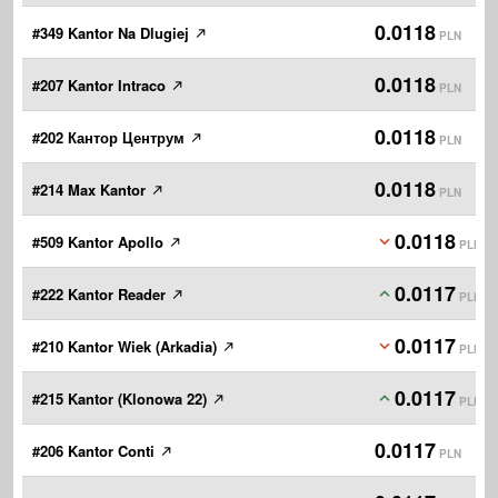
0.0118
#349 Kantor Na Dlugiej
PLN
0.0118
#207 Kantor Intraco
PLN
0.0118
#202 Кантор Центрум
PLN
0.0118
#214 Max Kantor
PLN
0.0118
#509 Kantor Apollo
PLN
0.0117
#222 Kantor Reader
PLN
0.0117
#210 Kantor Wiek (Arkadia)
PLN
0.0117
#215 Kantor (Klonowa 22)
PLN
0.0117
#206 Kantor Conti
PLN