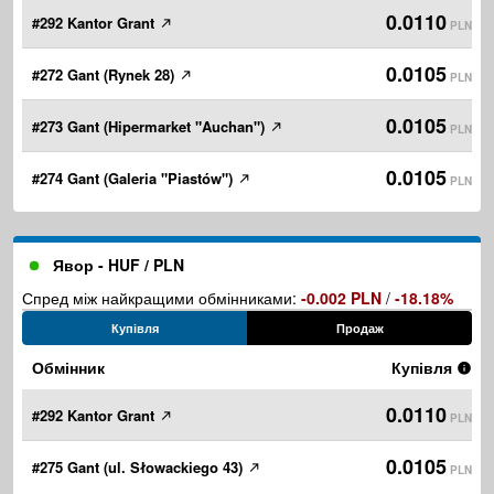
0.0110
#292 Kantor Grant
PLN
0.0105
#272 Gant (Rynek 28)
PLN
0.0105
#273 Gant (Hipermarket "Auchan")
PLN
0.0105
#274 Gant (Galeria "Piastów")
PLN
Явор - HUF / PLN
Спред між найкращими обмінниками:
-0.002 PLN
/
-18.18%
Купівля
Продаж
Обмінник
Купівля
0.0110
#292 Kantor Grant
PLN
0.0105
#275 Gant (ul. Słowackiego 43)
PLN