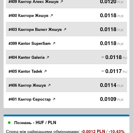
0.0120
#409 Кантор Алекс Жешув
PLN
0.0118
#400 Кантори Жешув
PLN
0.0118
#403 Кантори Валют Жешув
PLN
0.0118
#399 Kantor SuperSam
PLN
0.0118
#404 Kantor Galeria
PLN
0.0117
#405 Kantor Tadek
PLN
0.0114
#406 Кантор Жешув
PLN
0.0109
#401 Кантор Євростар
PLN
Познань - HUF / PLN
Спред між найкращими обмінниками:
-0.0012 PLN
/
-10.43%