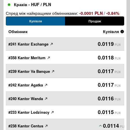
Краків - HUF / PLN
Спред між найкращими обмінниками:
-0.0001 PLN
/
-0.84%
Купівля
Продаж
Обмінник
Купівля
0.0119
#241 Kantor Exchange
PLN
0.0118
#358 Kantor Meritum
PLN
0.0117
#239 Kantor Va Banque
PLN
0.0117
#242 Kantor Agatka
PLN
0.0116
#240 Kantor Wanda
PLN
0.0115
#233 Kantor Lodzinscy
PLN
0.0114
#238 Kantor Centus
PLN