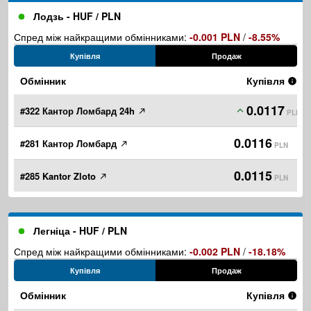
Лодзь - HUF / PLN
Спред між найкращими обмінниками:
-0.001 PLN
/
-8.55%
Купівля
Продаж
Обмінник
Купівля
0.0117
#322 Кантор Ломбард 24h
PLN
0.0116
#281 Кантор Ломбард
PLN
0.0115
#285 Kantor Zloto
PLN
Легніца - HUF / PLN
Спред між найкращими обмінниками:
-0.002 PLN
/
-18.18%
Купівля
Продаж
Обмінник
Купівля