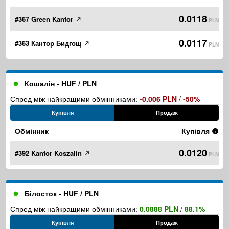
0.0118
#367 Green Kantor
PLN
0.0117
#363 Кантор Бидгощ
PLN
Кошалін - HUF / PLN
Спред між найкращими обмінниками:
-0.006 PLN
/
-50%
Купівля
Продаж
Обмінник
Купівля
0.0120
#392 Kantor Koszalin
PLN
Білосток - HUF / PLN
Спред між найкращими обмінниками:
0.0888 PLN
/
88.1%
Купівля
Продаж