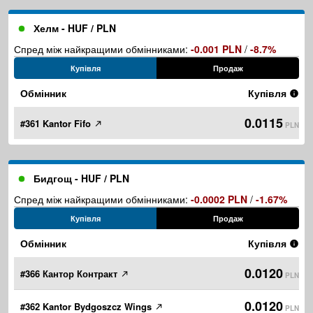
Хелм - HUF / PLN
Спред між найкращими обмінниками:
-0.001 PLN
/
-8.7%
Купівля
Продаж
Обмінник
Купівля
0.0115
#361 Kantor Fifo
PLN
Бидгощ - HUF / PLN
Спред між найкращими обмінниками:
-0.0002 PLN
/
-1.67%
Купівля
Продаж
Обмінник
Купівля
0.0120
#366 Кантор Контракт
PLN
0.0120
#362 Kantor Bydgoszcz Wings
PLN