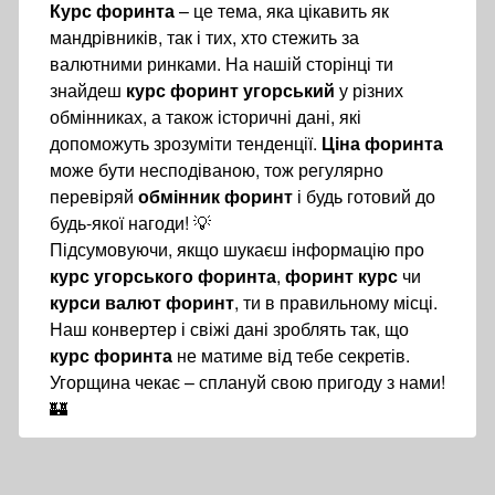
Курс форинта
– це тема, яка цікавить як
мандрівників, так і тих, хто стежить за
валютними ринками. На нашій сторінці ти
знайдеш
курс форинт угорський
у різних
обмінниках, а також історичні дані, які
допоможуть зрозуміти тенденції.
Ціна форинта
може бути несподіваною, тож регулярно
перевіряй
обмінник форинт
і будь готовий до
будь-якої нагоди! 💡
Підсумовуючи, якщо шукаєш інформацію про
курс угорського форинта
,
форинт курс
чи
курси валют форинт
, ти в правильному місці.
Наш конвертер і свіжі дані зроблять так, що
курс форинта
не матиме від тебе секретів.
Угорщина чекає – сплануй свою пригоду з нами!
🏰