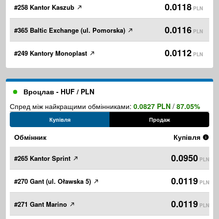
0.0118
#258 Kantor Kaszub
PLN
0.0116
#365 Baltic Exchange (ul. Pomorska)
PLN
0.0112
#249 Kantory Monoplast
PLN
Вроцлав - HUF / PLN
Спред між найкращими обмінниками:
0.0827 PLN
/
87.05%
Купівля
Продаж
Обмінник
Купівля
0.0950
#265 Kantor Sprint
PLN
0.0119
#270 Gant (ul. Oławska 5)
PLN
0.0119
#271 Gant Marino
PLN