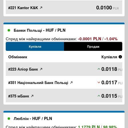
0.0100
#221 Kantor K&K
PLN
Банки Польщі - HUF / PLN
Спред між найкращими обмінниками:
-0.0001 PLN
/
-1.04%
Купівля
Продаж
Обмінник
Купівля
0.0118
#223 Аліор Банк
PLN
0.0117
#351 Національний Банк Польщі
PLN
0.0115
#375 мБанк
PLN
Люблін - HUF / PLN
Спред між найкращими обмінниками:
1.1779 PLN
/
98.98%