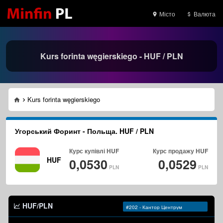
Місто
Валюта
Kurs forinta węgierskiego - HUF / PLN
Kurs forinta węgierskiego
Угорський Форинт - Польща. HUF / PLN
Курс купівлі
HUF
Курс продажу
HUF
HUF
0,0530
0,0529
PLN
PLN
HUF/PLN