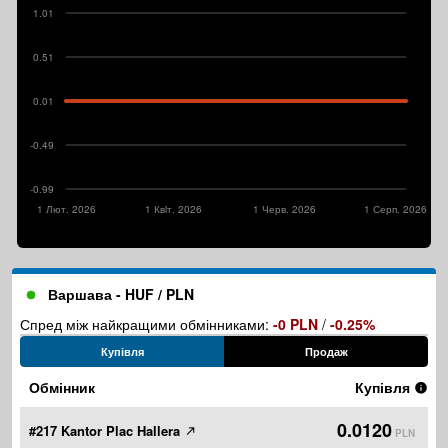
1.01
0.51
0.01
-0.49
-0.99
1 Лют. 2026
1 Квiт. 2026
1 Черв. 2026
1 Серп. 2026
Варшава - HUF / PLN
Спред між найкращими обмінниками:
-0 PLN
/
-0.25%
Купівля
Продаж
Обмінник
Купівля
0.0120
#217 Kantor Plac Hallera
PLN