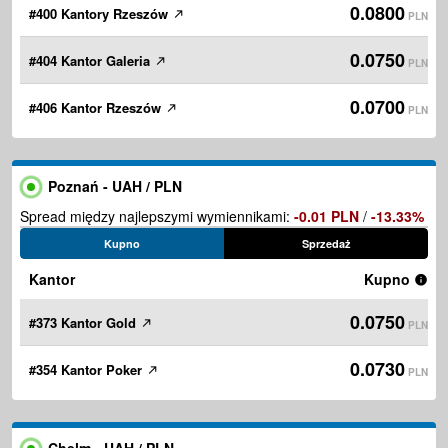
0.0800
#400 Kantory Rzeszów
PLN
0.0750
#404 Kantor Galeria
PLN
0.0700
#406 Kantor Rzeszów
PLN
Poznań - UAH / PLN
Spread między najlepszymi wymiennikami:
-0.01 PLN
/
-13.33%
Kupno
Sprzedaż
Kantor
Kupno
0.0750
#373 Kantor Gold
PLN
0.0730
#354 Kantor Poker
PLN