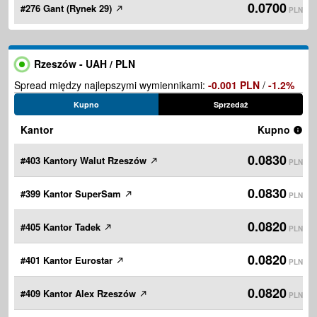
0.0700
#276 Gant (Rynek 29)
PLN
Rzeszów - UAH / PLN
Spread między najlepszymi wymiennikami:
-0.001 PLN
/
-1.2%
Kupno
Sprzedaż
Kantor
Kupno
0.0830
#403 Kantory Walut Rzeszów
PLN
0.0830
#399 Kantor SuperSam
PLN
0.0820
#405 Kantor Tadek
PLN
0.0820
#401 Kantor Eurostar
PLN
0.0820
#409 Kantor Alex Rzeszów
PLN