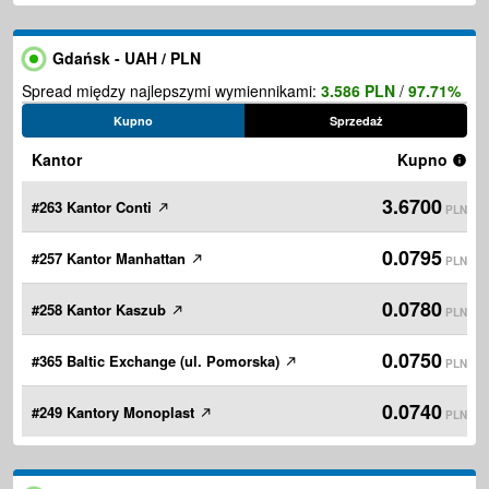
Gdańsk - UAH / PLN
Spread między najlepszymi wymiennikami:
3.586 PLN
/
97.71%
Kupno
Sprzedaż
Kantor
Kupno
3.6700
#263 Kantor Conti
PLN
0.0795
#257 Kantor Manhattan
PLN
0.0780
#258 Kantor Kaszub
PLN
0.0750
#365 Baltic Exchange (ul. Pomorska)
PLN
0.0740
#249 Kantory Monoplast
PLN