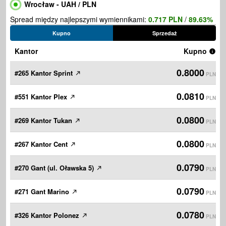
Wrocław - UAH / PLN
Spread między najlepszymi wymiennikami:
0.717 PLN
/
89.63%
Kupno
Sprzedaż
Kantor
Kupno
0.8000
#265 Kantor Sprint
PLN
0.0810
#551 Kantor Plex
PLN
0.0800
#269 Kantor Tukan
PLN
0.0800
#267 Kantor Cent
PLN
0.0790
#270 Gant (ul. Oławska 5)
PLN
0.0790
#271 Gant Marino
PLN
0.0780
#326 Kantor Polonez
PLN