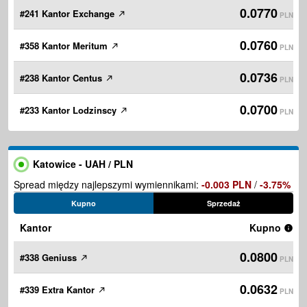
0.0770
#241 Kantor Exchange
PLN
0.0760
#358 Kantor Meritum
PLN
0.0736
#238 Kantor Centus
PLN
0.0700
#233 Kantor Lodzinscy
PLN
Katowice - UAH / PLN
Spread między najlepszymi wymiennikami:
-0.003 PLN
/
-3.75%
Kupno
Sprzedaż
Kantor
Kupno
0.0800
#338 Geniuss
PLN
0.0632
#339 Extra Kantor
PLN