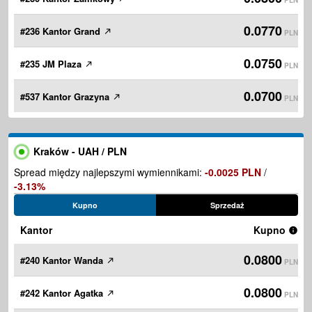
PLN
0.0770
#236 Kantor Grand
PLN
0.0750
#235 JM Plaza
PLN
0.0700
#537 Kantor Grazyna
PLN
Kraków - UAH / PLN
Spread między najlepszymi wymiennikami:
-0.0025 PLN
/
-3.13%
Kupno
Sprzedaż
Kantor
Kupno
0.0800
#240 Kantor Wanda
PLN
0.0800
#242 Kantor Agatka
PLN