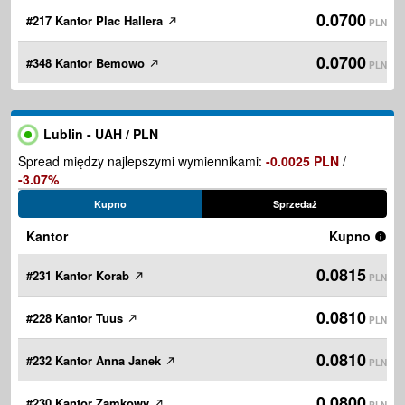
0.0700
#217 Kantor Plac Hallera
PLN
0.0700
#348 Kantor Bemowo
PLN
Lublin - UAH / PLN
Spread między najlepszymi wymiennikami:
-0.0025 PLN
/
-3.07%
Kupno
Sprzedaż
Kantor
Kupno
0.0815
#231 Kantor Korab
PLN
0.0810
#228 Kantor Tuus
PLN
0.0810
#232 Kantor Anna Janek
PLN
0.0800
#230 Kantor Zamkowy