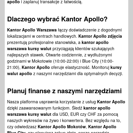
apollo
i zaplanuj transakcje z łatwością.
Dlaczego wybrać Kantor Apollo?
Kantor Apollo Warszawa
łączy doświadczenie z dogodnymi
lokalizacjami w centrach handlowych.
Kantor Apollo zdjęcia
prezentują profesjonalne stanowiska, a
kantor apollo
warszawa kursy walut
przyciągają klientów szukających
najlepszych stawek. Otwarte codziennie, z wydłużonymi
godzinami w Mokotowie (10:00-22:00) i Blue City (10:00-
21:00),
Kantor Apollo
oferuje elastyczność. Monitoruj
kursy
walut apollo
z naszymi narzędziami dla optymalnych decyzji.
Planuj finanse z naszymi narzędziami
Nasza platforma usprawnia korzystanie z usług
Kantor Apollo
dzięki zaawansowanym funkcjom. Śledź
kantor apollo
warszawa kursy walut
dla USD, EUR czy CHF za pomocą
naszych wykresów na żywo i konwertera. Bez względu na to,
czy odwiedzasz
Kantor Apollo Mokotów
,
Kantor Apollo
Blue City
, czy planujesz zakup złota, nasze narzędzia