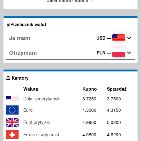
#509 Kantor Apollo
Przelicznik walut
USD
—
PLN
—
Kantory
Waluta
Kupno
Sprzedaż
Dolar amerykański
3.7250
3.7500
Euro
4.3000
4.3150
Funt brytyjski
4.9900
5.0200
Frank szwajcarski
4.5800
4.6200