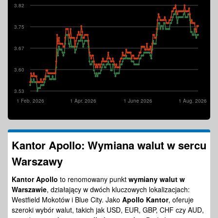
3.82
3.75
3.67
3.60
3.53
1 Feb. 2026
1 Apr. 2026
1 June 2026
1 Aug. 2026
Kantor Apollo: Wymiana walut w sercu
Warszawy
Kantor Apollo
to renomowany punkt
wymiany walut w
Warszawie
, działający w dwóch kluczowych lokalizacjach:
Westfield Mokotów i Blue City. Jako
Apollo Kantor
, oferuje
szeroki wybór walut, takich jak USD, EUR, GBP, CHF czy AUD,