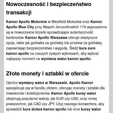
Nowoczesność i bezpieczeństwo
transakcji
Kantor Apollo Mokotów
w Westfield Mokotów oraz
Kantor
Apollo Blue City
przy Alejach Jerozolimskich 179 wyposażone
są w nowoczesne liczarki sprawdzające autentyczność
banknotów.
Kantor Apollo Warszawa
oferuje elastyczne
opcje, takie jak gotówka za gotówkę lub przelew za gotówkę,
zapewniając bezpieczeństwo i wygodę. Śledź
kurs euro
kantor apollo
na naszych żywych wykresach, aby wybrać
najlepszy moment na
wymiana walut kantor apollo
.
Złote monety i sztabki w ofercie
Oprócz
wymiany walut w Warszawie
,
Apollo Kantor
specjalizuje się w handlu złotem, oferując monety i sztabki dla
inwestorów i kolekcjonerów.
Kantor Apollo kursy walut
obejmują popularne waluty, jak EUR czy USD, oraz mniej
powszechne, jak CAD czy JPY. Użyj naszego konwertera, aby
sprawdzić
kurs dolara kantor apollo
lub inne
kursy walut