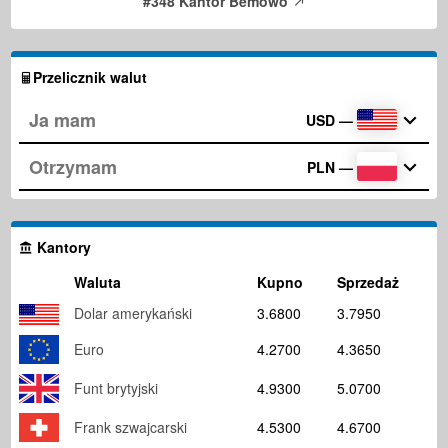
#348 Kantor Bemowo
Przelicznik walut
USD
—
PLN
—
Kantory
Waluta
Kupno
Sprzedaż
Dolar amerykański
3.6800
3.7950
Euro
4.2700
4.3650
Funt brytyjski
4.9300
5.0700
Frank szwajcarski
4.5300
4.6700