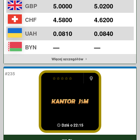
5.0000
5.0200
GBP
4.5800
4.6200
CHF
0.0810
0.0840
UAH
—
—
BYN
Więcej szczegółów
#235
☆
☆
☆
☆
☆
Dziś o 22:15