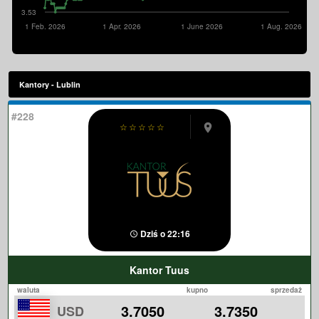
3.53
1 Feb. 2026
1 Apr. 2026
1 June 2026
1 Aug. 2026
Kantory - Lublin
#228
☆
☆
☆
☆
☆
Dziś o 22:16
Kantor Tuus
waluta
kupno
sprzedaż
3.7050
3.7350
USD