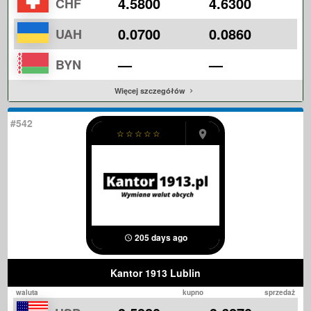
4.5800
4.6300
CHF
0.0700
0.0860
UAH
—
—
BYN
Więcej szczegółów
#542
☆
☆
☆
☆
☆
205 days ago
Kantor 1913 Lublin
waluta
kupno
sprzedaż