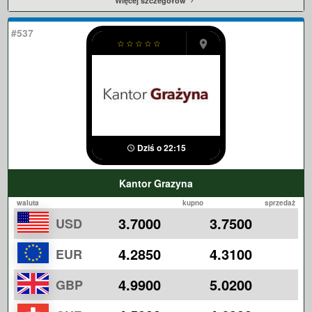
Więcej szczegółów
#537
☆
☆
☆
☆
☆
Dziś o 22:15
Kantor Grazyna
waluta
kupno
sprzedaż
3.7000
3.7500
USD
4.2850
4.3100
EUR
4.9900
5.0200
GBP