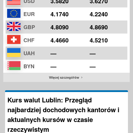
3.5820
3.6270
USD
4.1740
4.2240
EUR
4.8090
4.8690
GBP
4.4660
4.5210
CHF
—
—
UAH
—
—
BYN
Więcej szczegółów
Kurs walut Lublin: Przegląd
najbardziej dochodowych kantorów i
aktualnych kursów w czasie
rzeczywistym