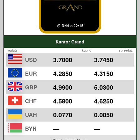
Dziś o 22:15
Kantor Grand
waluta
kupno
sprzedaż
3.7000
3.7450
USD
4.2850
4.3150
EUR
4.9900
5.0300
GBP
4.5800
4.6250
CHF
0.0770
0.0850
UAH
—
—
BYN