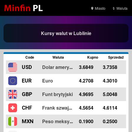
Miasto
Waluta
Kursy walut w Lublinie
Code
Waluta
Kupno
Sprzedaż
3.6849
3.7358
USD
Dolar amerykański
Euro
4.2708
4.3010
EUR
Funt brytyjski
4.9695
5.0048
GBP
4.5654
4.6114
CHF
Frank szwajcarski
0.1900
0.2500
MXN
Peso meksykańskie