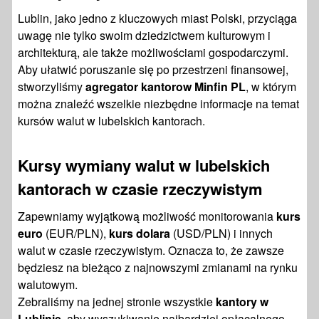
Lublin, jako jedno z kluczowych miast Polski, przyciąga
uwagę nie tylko swoim dziedzictwem kulturowym i
architekturą, ale także możliwościami gospodarczymi.
Aby ułatwić poruszanie się po przestrzeni finansowej,
stworzyliśmy
agregator kantorow Minfin PL
, w którym
można znaleźć wszelkie niezbędne informacje na temat
kursów walut w lubelskich kantorach.
Kursy wymiany walut w lubelskich
kantorach w czasie rzeczywistym
Zapewniamy wyjątkową możliwość monitorowania
kurs
euro
(EUR/PLN),
kurs dolara
(USD/PLN) i innych
walut w czasie rzeczywistym. Oznacza to, że zawsze
będziesz na bieżąco z najnowszymi zmianami na rynku
walutowym.
Zebraliśmy na jednej stronie wszystkie
kantory w
Lublinie
, aby wyszukiwanie najbardziej opłacalnego