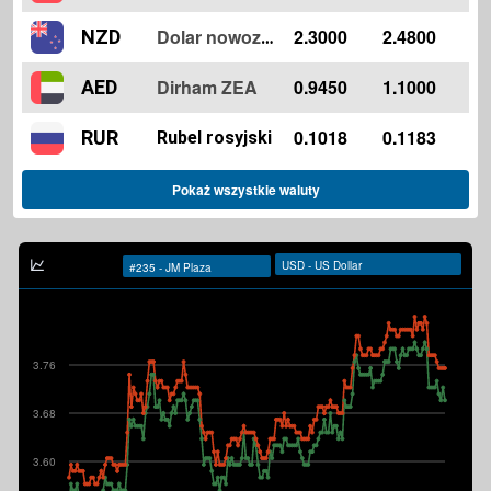
2.3000
2.4800
NZD
Dolar nowozelandzki
Dirham ZEA
0.9450
1.1000
AED
0.1018
0.1183
RUR
Rubel rosyjski
Pokaż wszystkie waluty
3.76
3.68
3.60