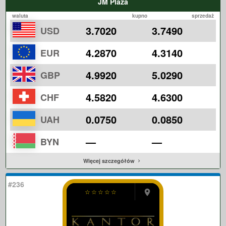
JM Plaza
waluta
kupno
sprzedaż
3.7020
3.7490
USD
4.2870
4.3140
EUR
4.9920
5.0290
GBP
4.5820
4.6300
CHF
0.0750
0.0850
UAH
—
—
BYN
Więcej szczegółów
#236
☆
☆
☆
☆
☆