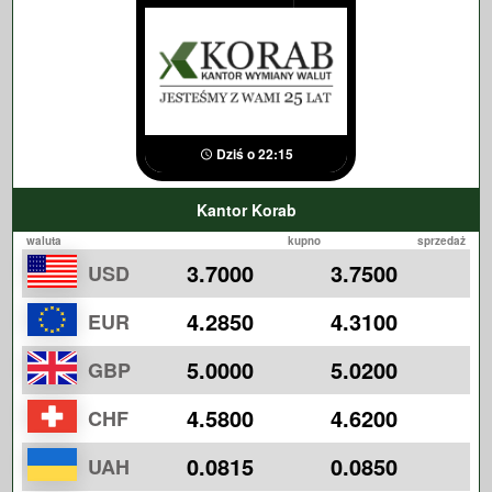
Dziś o 22:15
Kantor Korab
waluta
kupno
sprzedaż
3.7000
3.7500
USD
4.2850
4.3100
EUR
5.0000
5.0200
GBP
4.5800
4.6200
CHF
0.0815
0.0850
UAH