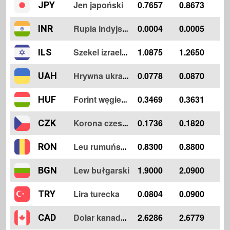
Jen japoński
0.7657
0.8673
JPY
0.0004
0.0005
INR
Rupia indyjska
1.0875
1.2650
ILS
Szekel izraelski
0.0778
0.0870
UAH
Hrywna ukraińska
0.3469
0.3631
HUF
Forint węgierski
0.1736
0.1820
CZK
Korona czeska
0.8300
0.8800
RON
Leu rumuńskie
Lew bułgarski
1.9000
2.0900
BGN
Lira turecka
0.0804
0.0900
TRY
2.6286
2.6779
CAD
Dolar kanadyjski