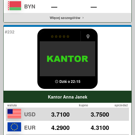
—
—
BYN
Więcej szczegółów
#232
☆
☆
☆
☆
☆
Dziś o 22:15
Kantor Anna Janek
waluta
kupno
sprzedaż
3.7100
3.7500
USD
4.2900
4.3100
EUR