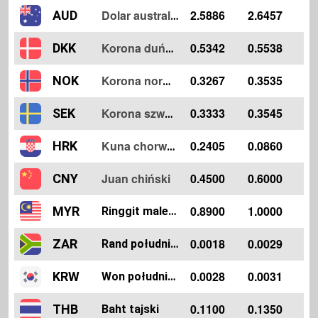
2.5886
2.6457
AUD
Dolar australijski
0.5342
0.5538
DKK
Korona duńska
0.3267
0.3535
NOK
Korona norweska
0.3333
0.3545
SEK
Korona szwedzka
0.2405
0.0860
HRK
Kuna chorwacka
Juan chiński
0.4500
0.6000
CNY
0.8900
1.0000
MYR
Ringgit malezyjski
0.0018
0.0029
ZAR
Rand południowoafrykański
0.0028
0.0031
KRW
Won południowokoreański
0.1100
0.1350
THB
Baht tajski