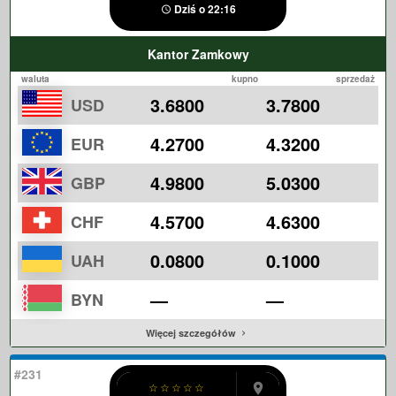
Dziś o 22:16
Kantor Zamkowy
waluta
kupno
sprzedaż
3.6800
3.7800
USD
4.2700
4.3200
EUR
4.9800
5.0300
GBP
4.5700
4.6300
CHF
0.0800
0.1000
UAH
—
—
BYN
Więcej szczegółów
#231
☆
☆
☆
☆
☆