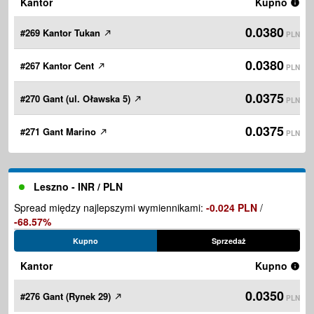
Kantor
Kupno
0.0380
#269 Kantor Tukan
PLN
0.0380
#267 Kantor Cent
PLN
0.0375
#270 Gant (ul. Oławska 5)
PLN
0.0375
#271 Gant Marino
PLN
Leszno - INR / PLN
Spread między najlepszymi wymiennikami:
-0.024 PLN
/
-68.57%
Kupno
Sprzedaż
Kantor
Kupno
0.0350
#276 Gant (Rynek 29)
PLN