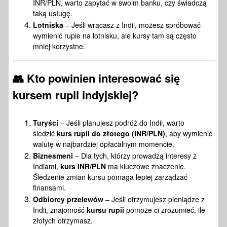
INR/PLN, warto zapytać w swoim banku, czy świadczą
taką usługę.
Lotniska
– Jeśli wracasz z Indii, możesz spróbować
wymienić rupie na lotnisku, ale kursy tam są często
mniej korzystne.
👥 Kto powinien interesować się
kursem rupii indyjskiej?
Turyści
– Jeśli planujesz podróż do Indii, warto
śledzić
kurs rupii do złotego (INR/PLN)
, aby wymienić
walutę w najbardziej opłacalnym momencie.
Biznesmeni
– Dla tych, którzy prowadzą interesy z
Indiami,
kurs INR/PLN
ma kluczowe znaczenie.
Śledzenie zmian kursu pomaga lepiej zarządzać
finansami.
Odbiorcy przelewów
– Jeśli otrzymujesz pieniądze z
Indii, znajomość
kursu rupii
pomoże ci zrozumieć, ile
złotych otrzymasz.