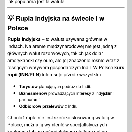
jak popularna jest ta waluta.
💡 Rupia indyjska na świecie i w
Polsce
Rupia indyjska
– to waluta używana głównie w
Indiach. Na arenie międzynarodowej nie jest jedną z
głównych walut rezerwowych, takich jak dolar
amerykański czy euro, ale jej znaczenie rośnie wraz z
rosnącym wpływem gospodarczym Indii. W Polsce
kurs
rupii (INR/PLN)
interesuje przede wszystkim:
Turystów
planujących podróż do Indii.
Biznesmenów
prowadzących interesy z indyjskimi
partnerami.
Odbiorców przelewów
z Indii.
Chociaż rupia nie jest szeroko stosowaną walutą w
Polsce, można ją wymienić w specjalistycznych
kantorach lub za pośrednictwem platform online.