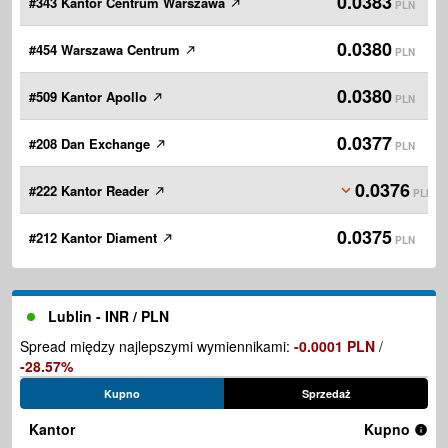
0.0383
#343 Kantor Centrum Warszawa
PLN
0.0380
#454 Warszawa Centrum
PLN
0.0380
#509 Kantor Apollo
PLN
0.0377
#208 Dan Exchange
PLN
0.0376
#222 Kantor Reader
PLN
0.0375
#212 Kantor Diament
PLN
Lublin - INR / PLN
Spread między najlepszymi wymiennikami:
-0.0001 PLN
/
-28.57%
Kupno
Sprzedaż
Kantor
Kupno