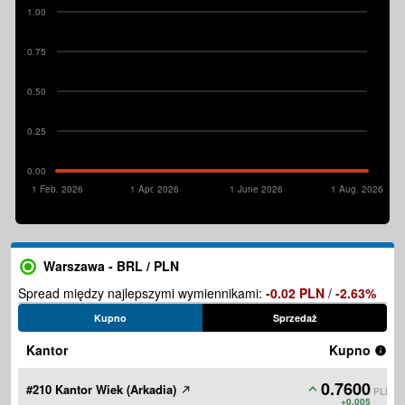
1.00
0.75
0.50
0.25
0.00
1 Feb. 2026
1 Apr. 2026
1 June 2026
1 Aug. 2026
Warszawa - BRL / PLN
Spread między najlepszymi wymiennikami:
-0.02 PLN
/
-2.63%
Kupno
Sprzedaż
Kantor
Kupno
0.7600
#210 Kantor Wiek (Arkadia)
PLN
+0.005