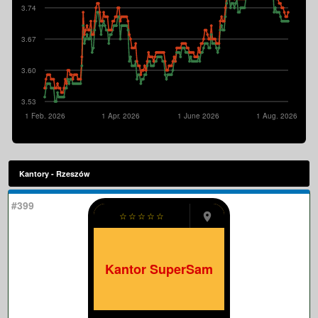
3.74
3.67
3.60
3.53
1 Feb. 2026
1 Apr. 2026
1 June 2026
1 Aug. 2026
Kantory - Rzeszów
#399
☆
☆
☆
☆
☆
Kantor SuperSam