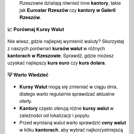
Rzeszowie działają również inne
kantory
, takie
jak
Eurostar Rzeszów
czy
kantory w Galerii
Rzeszów
.
📈
Porównaj Kursy Walut
Nie wiesz, gdzie najlepiej wymienić waluty? Skorzystaj
z naszych porównań
kursów walut
w różnych
kantorach w Rzeszowie
. Sprawdź, gdzie możesz
uzyskać najlepszy
kurs euro
czy
kurs dolara
.
💡
Warto Wiedzieć
Kursy Walut
mogą się zmieniać w ciągu dnia,
dlatego warto regularnie sprawdzać aktualne
oferty.
Kantory
często oferują różne
kursy walut
w
zależności od lokalizacji i popytu.
Przed wymianą walut warto sprawdzić
ceny walut
w kilku
kantorach
, aby wybrać najkorzystniejszą