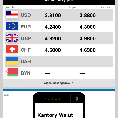
waluta
kupno
sprzedaż
3.8100
3.8800
USD
4.2400
4.3000
EUR
4.9200
4.9800
GBP
4.5000
4.6300
CHF
—
—
UAH
—
—
BYN
Więcej szczegółów
#403
☆
☆
☆
☆
☆
Kantory Walut