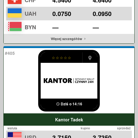
CHF
0.0750
0.0950
UAH
—
—
BYN
Więcej szczegółów
#405
☆
☆
☆
☆
☆
Dziś o 14:16
Kantor Tadek
waluta
kupno
sprzedaż
3.7150
3.7350
USD