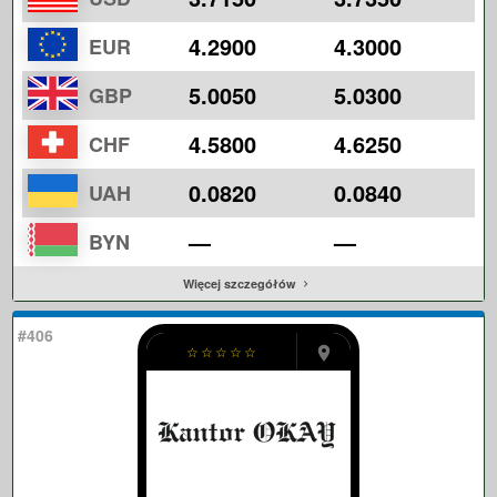
4.2900
4.3000
EUR
5.0050
5.0300
GBP
4.5800
4.6250
CHF
0.0820
0.0840
UAH
—
—
BYN
Więcej szczegółów
#406
☆
☆
☆
☆
☆