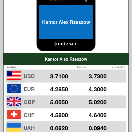
Kantor Alex Rzeszow
Dziś o 14:15
Kantor Alex Rzeszów
waluta
kupno
sprzedaż
3.7100
3.7300
USD
4.2850
4.3000
EUR
5.0050
5.0200
GBP
4.5800
4.6400
CHF
0.0820
0.0940
UAH