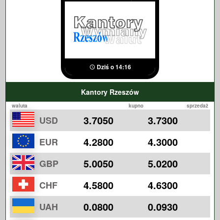
Dziś o 14:16
Kantory Rzeszów
waluta
kupno
sprzedaż
3.7050
3.7300
USD
4.2800
4.3000
EUR
5.0050
5.0200
GBP
4.5800
4.6300
CHF
0.0800
0.0930
UAH