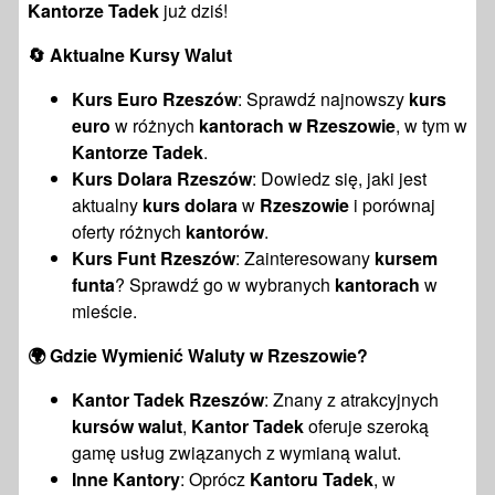
Kantorze Tadek
już dziś!
🔄
Aktualne Kursy Walut
Kurs Euro Rzeszów
: Sprawdź najnowszy
kurs
euro
w różnych
kantorach w Rzeszowie
, w tym w
Kantorze Tadek
.
Kurs Dolara Rzeszów
: Dowiedz się, jaki jest
aktualny
kurs dolara
w
Rzeszowie
i porównaj
oferty różnych
kantorów
.
Kurs Funt Rzeszów
: Zainteresowany
kursem
funta
? Sprawdź go w wybranych
kantorach
w
mieście.
🌍
Gdzie Wymienić Waluty w Rzeszowie?
Kantor Tadek Rzeszów
: Znany z atrakcyjnych
kursów walut
,
Kantor Tadek
oferuje szeroką
gamę usług związanych z wymianą walut.
Inne Kantory
: Oprócz
Kantoru Tadek
, w