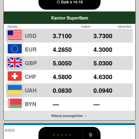
Dziś o 14:16
Kantor SuperSam
waluta
kupno
sprzedaż
3.7100
3.7300
USD
4.2850
4.3000
EUR
5.0050
5.0300
GBP
4.5800
4.6300
CHF
0.0830
0.0940
UAH
—
—
BYN
Więcej szczegółów
#400
☆
☆
☆
☆
☆