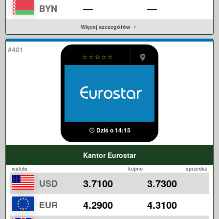
—
—
BYN
Więcej szczegółów
#401
☆
☆
☆
☆
☆
Dziś o 14:15
Kantor Eurostar
waluta
kupno
sprzedaż
3.7100
3.7300
USD
4.2900
4.3100
EUR