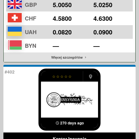
5.0050
5.0250
GBP
4.5800
4.6300
CHF
0.0820
0.0900
UAH
—
—
BYN
Więcej szczegółów
#402
☆
☆
☆
☆
☆
270 days ago
Kantor Insygnia