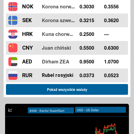
0.3030
0.3556
NOK
Korona norweska
0.3215
0.3620
SEK
Korona szwedzka
0.2500
—
HRK
Kuna chorwacka
Juan chiński
0.5500
0.6300
CNY
Dirham ZEA
0.9500
1.0700
AED
0.0373
0.0523
RUR
Rubel rosyjski
Pokaż wszystkie waluty