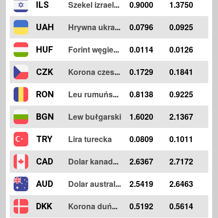
0.9000
1.3750
ILS
Szekel izraelski
0.0796
0.0925
UAH
Hrywna ukraińska
0.0114
0.0126
HUF
Forint węgierski
0.1729
0.1841
CZK
Korona czeska
0.8138
0.9225
RON
Leu rumuńskie
Lew bułgarski
1.6020
2.1367
BGN
Lira turecka
0.0809
0.1011
TRY
2.6367
2.7172
CAD
Dolar kanadyjski
2.5419
2.6463
AUD
Dolar australijski
0.5192
0.5614
DKK
Korona duńska