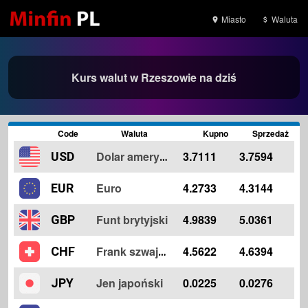
Miasto
Waluta
Kurs walut w Rzeszowie na dziś
Code
Waluta
Kupno
Sprzedaż
3.7111
3.7594
USD
Dolar amerykański
Euro
4.2733
4.3144
EUR
Funt brytyjski
4.9839
5.0361
GBP
4.5622
4.6394
CHF
Frank szwajcarski
Jen japoński
0.0225
0.0276
JPY