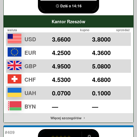
Dziś o 14:16
Kantor Rzeszów
waluta
kupno
sprzedaż
3.6600
3.8000
USD
4.2500
4.3600
EUR
4.9500
5.0800
GBP
4.5300
4.6800
CHF
0.0700
0.1000
UAH
—
—
BYN
Więcej szczegółów
#409
☆
☆
☆
☆
☆