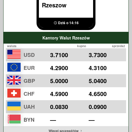
Rzeszow
Dziś o 14:16
Kantory Walut Rzeszów
waluta
kupno
sprzedaż
3.7100
3.7300
USD
4.2900
4.3100
EUR
5.0000
5.0400
GBP
4.5900
4.6500
CHF
0.0830
0.0900
UAH
—
—
BYN
Więcej szczegółów