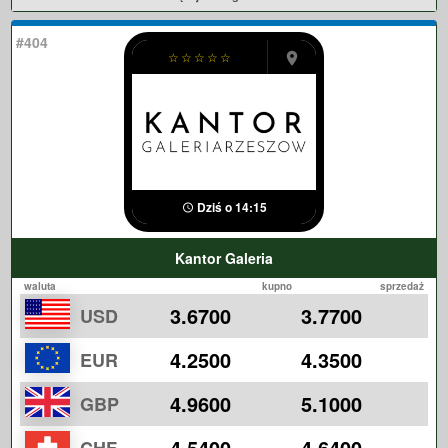
#404
☆
☆
☆
☆
☆
Dziś o 14:15
Kantor Galeria
waluta
kupno
sprzedaż
3.6700
3.7700
USD
4.2500
4.3500
EUR
4.9600
5.1000
GBP
4.5400
4.6400