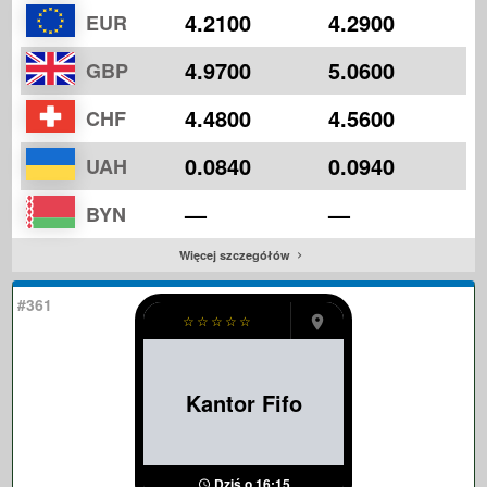
4.2100
4.2900
EUR
4.9700
5.0600
GBP
4.4800
4.5600
CHF
0.0840
0.0940
UAH
—
—
BYN
Więcej szczegółów
#361
☆
☆
☆
☆
☆
Kantor Fifo
Dziś o 16:15