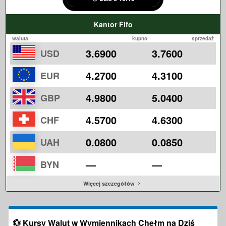
Kantor Fifo
waluta
kupno
sprzedaż
3.6900
3.7600
USD
4.2700
4.3100
EUR
4.9800
5.0400
GBP
4.5700
4.6300
CHF
0.0800
0.0850
UAH
—
—
BYN
Więcej szczegółów
💱
Kursy Walut w Wymiennikach Chełm na Dziś