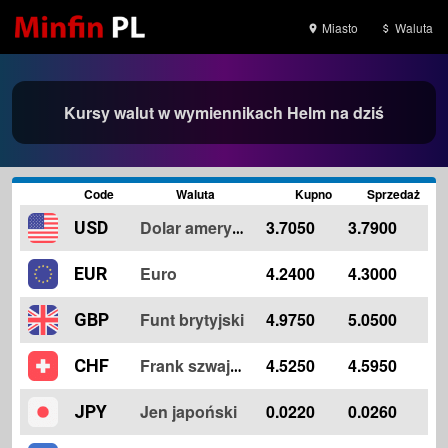
Miasto
Waluta
Kursy walut w wymiennikach Helm na dziś
Code
Waluta
Kupno
Sprzedaż
3.7050
3.7900
USD
Dolar amerykański
Euro
4.2400
4.3000
EUR
Funt brytyjski
4.9750
5.0500
GBP
4.5250
4.5950
CHF
Frank szwajcarski
Jen japoński
0.0220
0.0260
JPY