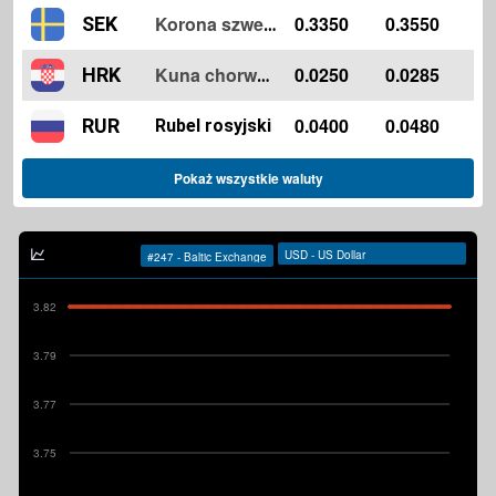
0.3350
0.3550
SEK
Korona szwedzka
0.0250
0.0285
HRK
Kuna chorwacka
0.0400
0.0480
RUR
Rubel rosyjski
Pokaż wszystkie waluty
3.82
3.79
3.77
3.75