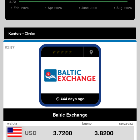
3.72
1 Feb. 2026
1 Apr. 2026
1 June 2026
1 Aug. 2026
Kantory - Chelm
#247
☆
☆
☆
☆
☆
444 days ago
Baltic Exchange
waluta
kupno
sprzedaż
3.7200
3.8200
USD