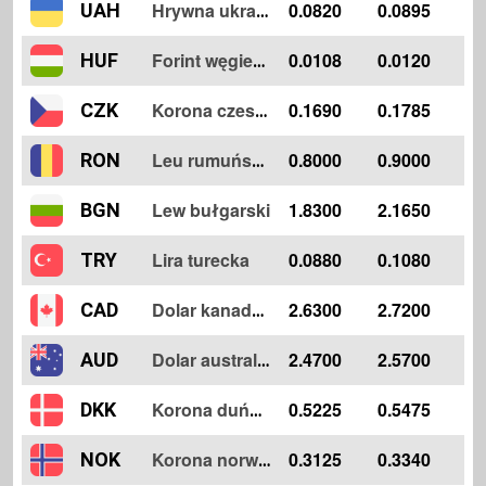
0.0820
0.0895
UAH
Hrywna ukraińska
0.0108
0.0120
HUF
Forint węgierski
0.1690
0.1785
CZK
Korona czeska
0.8000
0.9000
RON
Leu rumuńskie
Lew bułgarski
1.8300
2.1650
BGN
Lira turecka
0.0880
0.1080
TRY
2.6300
2.7200
CAD
Dolar kanadyjski
2.4700
2.5700
AUD
Dolar australijski
0.5225
0.5475
DKK
Korona duńska
0.3125
0.3340
NOK
Korona norweska