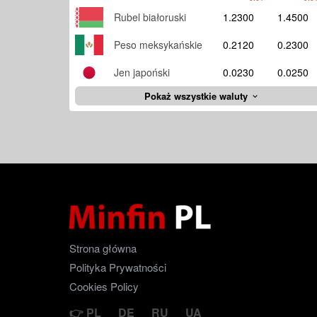
Rubel białoruski
1.2300
1.4500
Peso meksykańskie
0.2120
0.2300
Jen japoński
0.0230
0.0250
Pokaż wszystkie waluty
Strona główna
Polityka Prywatności
Cookies Policy
PL
DE
RU
UA