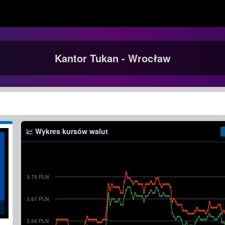
Kantor Tukan - Wrocław
Wykres kursów walut
3.75 PLN
3.67 PLN
3.59 PLN