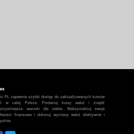
as
fin PL zapewnia szybki dostęp do zaktualizowanych kursów
ut w całej Polsce. Porównuj kursy walut i znajdź
korzystniejsze warunki dla siebie. Maksymalizuj swoje
liwości finansowe i dokonuj wymiany walut efektywnie i
ystnie.