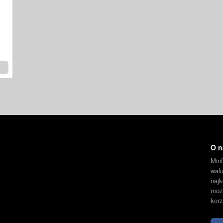
O n
Min
wal
naj
moż
korz