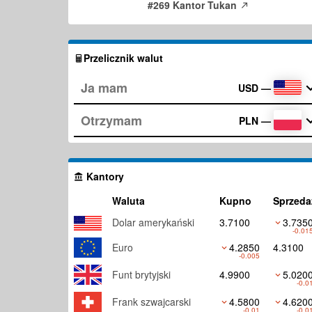
#269 Kantor Tukan
Przelicznik walut
USD
—
PLN
—
Kantory
Waluta
Kupno
Sprzeda
Dolar amerykański
3.7100
3.735
-0.01
Euro
4.2850
4.3100
-0.005
Funt brytyjski
4.9900
5.020
-0.0
Frank szwajcarski
4.5800
4.620
-0.01
-0.0