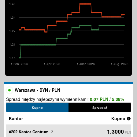
1.40
1.34
1.27
1.21
1.15
1 Feb. 2026
1 Apr. 2026
1 June 2026
1 Aug. 2026
Warszawa - BYN / PLN
Spread między najlepszymi wymiennikami:
0.07 PLN
/
5.38%
Kupno
Sprzedaż
Kantor
Kupno
1.3000
#202 Kantor Centrum
PLN