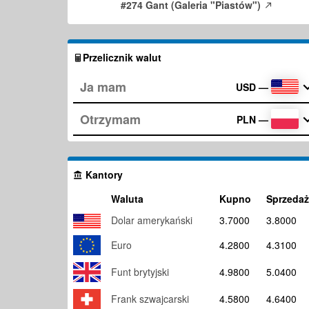
#274 Gant (Galeria "Piastów")
Przelicznik walut
USD
—
PLN
—
Kantory
Waluta
Kupno
Sprzedaż
Dolar amerykański
3.7000
3.8000
Euro
4.2800
4.3100
Funt brytyjski
4.9800
5.0400
Frank szwajcarski
4.5800
4.6400