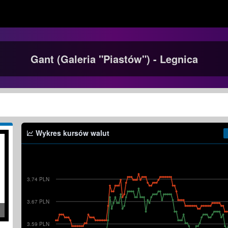
Gant (Galeria "Piastów") - Legnica
Wykres kursów walut
3.74 PLN
3.67 PLN
3.59 PLN