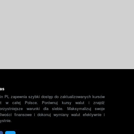
as
fin PL zapewnia szybki dostęp do zaktualizowanych kursów
ut w całej Polsce. Porównuj kursy walut i znajdź
korzystniejsze warunki dla siebie. Maksymalizuj swoje
liwości finansowe i dokonuj wymiany walut efektywnie i
ystnie.