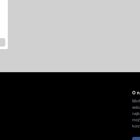
O n
Min
wal
naj
moż
korz