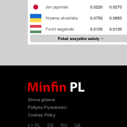
Jen japoński
0.0220
0.0270
Hrywna ukraińska
0.0750
0.0850
Forint węgierski
0.0105
0.0130
Pokaż wszystkie waluty
Strona główna
Polityka Prywatności
Cookies Policy
PL
DE
RU
UA