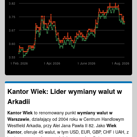
3.82
3.75
3.67
3.60
3.53
1 Feb. 2026
1 Apr. 2026
1 June 2026
1 Aug. 2026
Kantor Wiek: Lider wymiany walut w
Arkadii
Kantor Wiek
to renomowany punkt
wymiany walut w
Warszawie
, działający od 2004 roku w Centrum Handlowym
Westfield Arkadia, przy Alei Jana Pawła II 82. Jako
Wiek
Kantor
, oferuje 45 walut, w tym USD, EUR, GBP, CHF i UAH, z