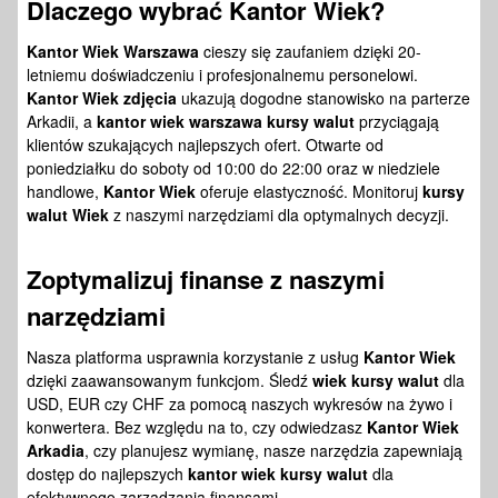
Dlaczego wybrać Kantor Wiek?
Kantor Wiek Warszawa
cieszy się zaufaniem dzięki 20-
letniemu doświadczeniu i profesjonalnemu personelowi.
Kantor Wiek zdjęcia
ukazują dogodne stanowisko na parterze
Arkadii, a
kantor wiek warszawa kursy walut
przyciągają
klientów szukających najlepszych ofert. Otwarte od
poniedziałku do soboty od 10:00 do 22:00 oraz w niedziele
handlowe,
Kantor Wiek
oferuje elastyczność. Monitoruj
kursy
walut Wiek
z naszymi narzędziami dla optymalnych decyzji.
Zoptymalizuj finanse z naszymi
narzędziami
Nasza platforma usprawnia korzystanie z usług
Kantor Wiek
dzięki zaawansowanym funkcjom. Śledź
wiek kursy walut
dla
USD, EUR czy CHF za pomocą naszych wykresów na żywo i
konwertera. Bez względu na to, czy odwiedzasz
Kantor Wiek
Arkadia
, czy planujesz wymianę, nasze narzędzia zapewniają
dostęp do najlepszych
kantor wiek kursy walut
dla
efektywnego zarządzania finansami.