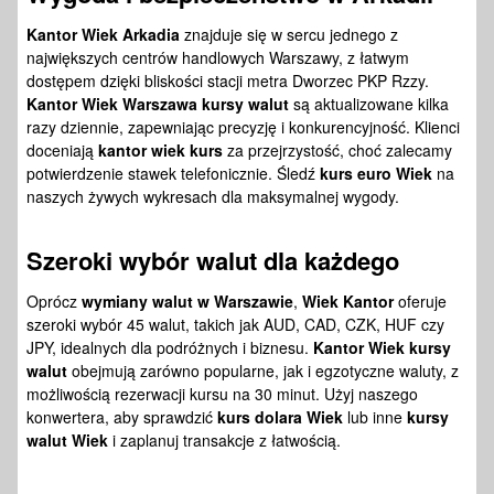
Kantor Wiek Arkadia
znajduje się w sercu jednego z
największych centrów handlowych Warszawy, z łatwym
dostępem dzięki bliskości stacji metra Dworzec PKP Rzzy.
Kantor Wiek Warszawa kursy walut
są aktualizowane kilka
razy dziennie, zapewniając precyzję i konkurencyjność. Klienci
doceniają
kantor wiek kurs
za przejrzystość, choć zalecamy
potwierdzenie stawek telefonicznie. Śledź
kurs euro Wiek
na
naszych żywych wykresach dla maksymalnej wygody.
Szeroki wybór walut dla każdego
Oprócz
wymiany walut w Warszawie
,
Wiek Kantor
oferuje
szeroki wybór 45 walut, takich jak AUD, CAD, CZK, HUF czy
JPY, idealnych dla podróżnych i biznesu.
Kantor Wiek kursy
walut
obejmują zarówno popularne, jak i egzotyczne waluty, z
możliwością rezerwacji kursu na 30 minut. Użyj naszego
konwertera, aby sprawdzić
kurs dolara Wiek
lub inne
kursy
walut Wiek
i zaplanuj transakcje z łatwością.