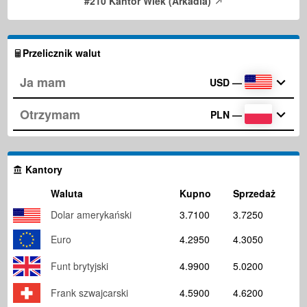
#210 Kantor Wiek (Arkadia)
Przelicznik walut
USD
—
PLN
—
Kantory
Waluta
Kupno
Sprzedaż
Dolar amerykański
3.7100
3.7250
Euro
4.2950
4.3050
Funt brytyjski
4.9900
5.0200
Frank szwajcarski
4.5900
4.6200