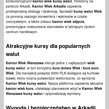
konkurencyjnymi
kantor wiek kursy walut
. Położony na
parterze Arkadii,
Kantor Wiek Arkadia
zapewnia
profesjonalną obsługę i dyskrecję. Sprawdź
kursy walut Wiek
za pomocą naszego konwertera i wykresów w czasie
rzeczywistym, a także zobacz
kantor wiek zdjęcia
,
prezentujące nowoczesne stanowisko w tętniącym życiem
centrum handlowym.
Atrakcyjne kursy dla popularnych
walut
Kantor Wiek Warszawa
oferuje jedne z najlepszych
wiek
kursy walut
, w tym korzystny
kurs dolara Wiek
i
kurs euro
Wiek
. Dla transakcji powyżej 3000 PLN dostępne są hurtowe
stawki, które można potwierdzić telefonicznie, co wyróżnia
Kantor Wiek kursy walut
. Nasza platforma zapewnia aktualne
kantor wiek kurs
, ułatwiając planowanie wizyt w
Kantor Wiek
Warszawa kursy walut
i optymalizację wymiany.
Wygoda i bezpieczeństwo w Arkadii