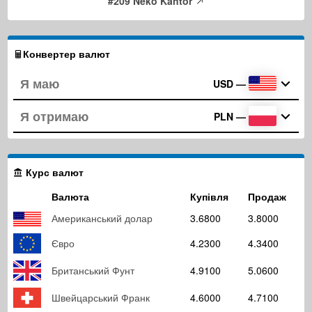
#209 Neko Kantor
Конвертер валют
USD
—
PLN
—
Курс валют
Валюта
Купівля
Продаж
Американський долар
3.6800
3.8000
Євро
4.2300
4.3400
Британський Фунт
4.9100
5.0600
Швейцарський Франк
4.6000
4.7100