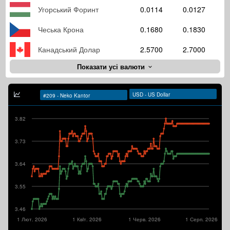
Угорський Форинт
0.0114
0.0127
Чеська Крона
0.1680
0.1830
Канадський Долар
2.5700
2.7000
Показати усі валюти
3.82
3.73
3.64
3.55
3.46
1 Лют. 2026
1 Квiт. 2026
1 Черв. 2026
1 Серп. 2026