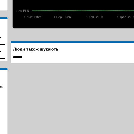
3.56 PLN
1 Лют. 2026
1 Бер. 2026
1 Квiт. 2026
1 Трав. 202
Люди також шукають
ж