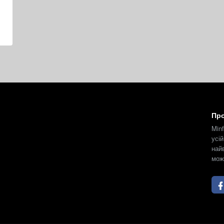
Про
Min
усі
най
мож