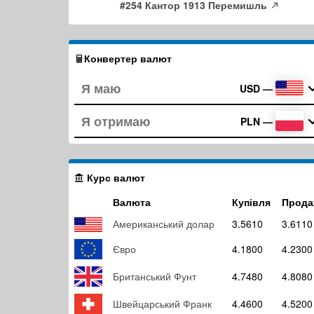
#254 Кантор 1913 Перемишль
Конвертер валют
USD
—
PLN
—
Курс валют
Валюта
Купівля
Прода
Американський долар
3.5610
3.6110
Євро
4.1800
4.2300
Британський Фунт
4.7480
4.8080
Швейцарський Франк
4.4600
4.5200