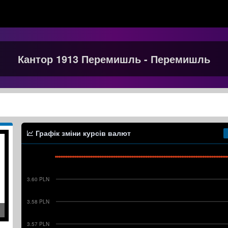
Кантор 1913 Перемишль - Перемишль
Графік зміни курсів валют
3.60 PLN
3.58 PLN
3.57 PLN