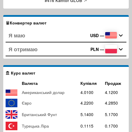
#416 Kantor GLOB
Конвертер валют
USD
—
PLN
—
Курс валют
Валюта
Купівля
Продаж
Американський долар
4.0100
4.1200
Євро
4.2200
4.2850
Британський Фунт
5.1400
5.1700
Турецька Ліра
0.1115
0.1700