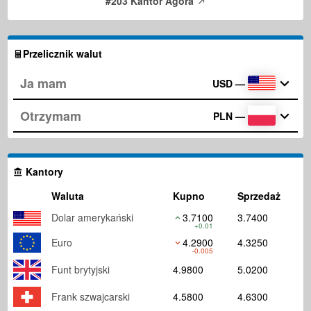
#203 Kantor Agora
Przelicznik walut
USD
—
PLN
—
Kantory
Waluta
Kupno
Sprzedaż
Dolar amerykański
3.7100
3.7400
+0.01
Euro
4.2900
4.3250
-0.005
Funt brytyjski
4.9800
5.0200
Frank szwajcarski
4.5800
4.6300