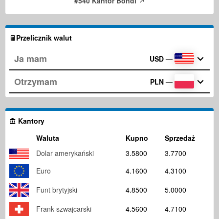
#540 Kantor Bondi
Przelicznik walut
USD
—
PLN
—
Kantory
Waluta
Kupno
Sprzedaż
Dolar amerykański
3.5800
3.7700
Euro
4.1600
4.3100
Funt brytyjski
4.8500
5.0000
Frank szwajcarski
4.5600
4.7100