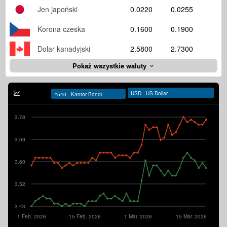
Jen japoński
0.0220
0.0255
Korona czeska
0.1600
0.1900
Dolar kanadyjski
2.5800
2.7300
Pokaż wszystkie waluty
3.78
3.69
3.60
3.52
3.43
1 Feb. 2026
15 Feb. 2026
1 Mar. 2026
15 Mar. 2026