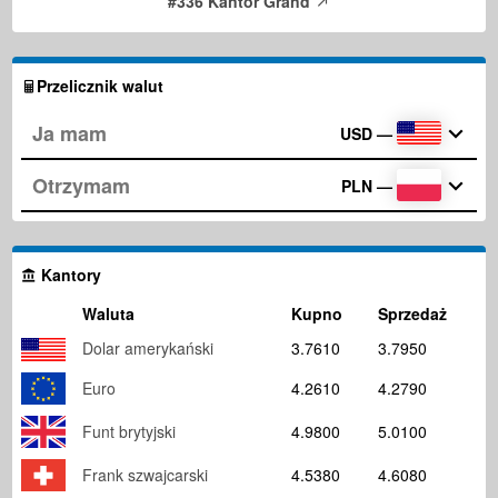
#336 Kantor Grand
Przelicznik walut
USD
—
PLN
—
Kantory
Waluta
Kupno
Sprzedaż
Dolar amerykański
3.7610
3.7950
Euro
4.2610
4.2790
Funt brytyjski
4.9800
5.0100
Frank szwajcarski
4.5380
4.6080