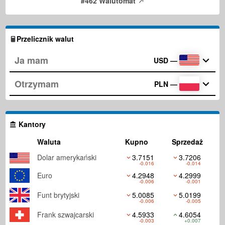
#462 Walutomat
Przelicznik walut
USD
—
PLN
—
Kantory
Waluta
Kupno
Sprzedaż
Dolar amerykański
3.7151
3.7206
-0.016
-0.014
Euro
4.2948
4.2999
-0.006
-0.001
Funt brytyjski
5.0085
5.0199
-0.006
-0.005
Frank szwajcarski
4.5933
4.6054
-0.003
+0.007