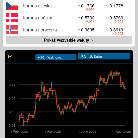
Korona czeska
0.1766
0.1778
-0.001
Korona duńska
0.5732
0.5769
-0.001
-0.001
Korona norweska
0.3895
0.3919
-0.002
Pokaż wszystkie waluty
3.74
3.67
3.60
3.53
1 Feb. 2026
1 Apr. 2026
1 June 2026
1 Aug. 2026