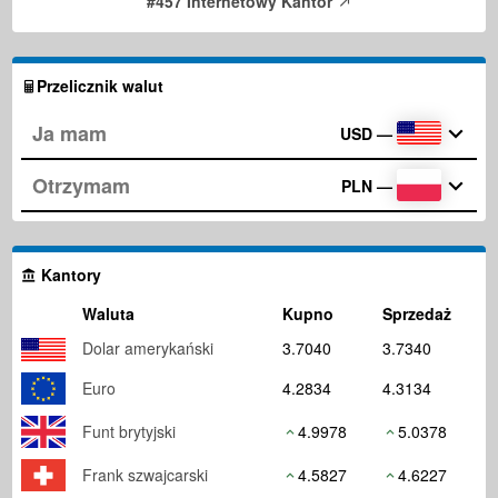
#457 Internetowy Kantor
Przelicznik walut
USD
—
PLN
—
Kantory
Waluta
Kupno
Sprzedaż
Dolar amerykański
3.7040
3.7340
Euro
4.2834
4.3134
Funt brytyjski
4.9978
5.0378
Frank szwajcarski
4.5827
4.6227