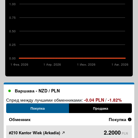
1.00
0.75
0.50
0.25
0.00
1 Фев. 2026
1 Апр. 2026
1 Июн. 2026
1 Авг. 2026
Варшава - NZD / PLN
Спред между лучшими обменниками:
-0.04 PLN
/
-1.82%
Покупка
Продажа
Обменник
Покупка
2.2000
#210 Kantor Wiek (Arkadia)
PLN