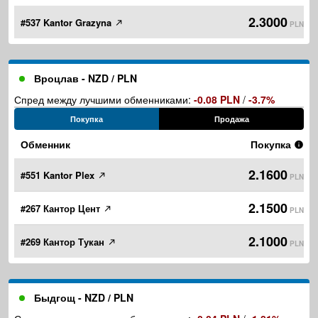
2.3000
#537 Kantor Grazyna
PLN
Вроцлав - NZD / PLN
Спред между лучшими обменниками:
-0.08 PLN
/
-3.7%
Покупка
Продажа
Обменник
Покупка
2.1600
#551 Kantor Plex
PLN
2.1500
#267 Кантор Цент
PLN
2.1000
#269 Кантор Тукан
PLN
Быдгощ - NZD / PLN