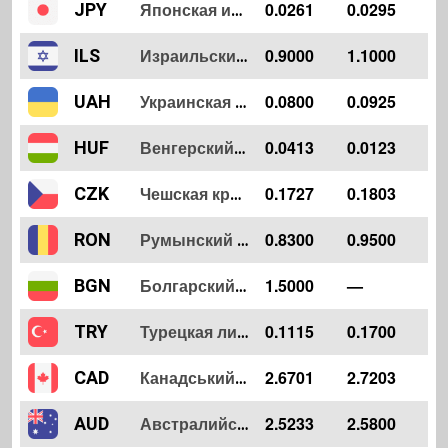
0.0261
0.0295
JPY
Японская иена
0.9000
1.1000
ILS
Израильский шекель
0.0800
0.0925
UAH
Украинская гривна
0.0413
0.0123
HUF
Венгерский форинт
0.1727
0.1803
CZK
Чешская крона
0.8300
0.9500
RON
Румынский лей
1.5000
—
BGN
Болгарский лев
0.1115
0.1700
TRY
Турецкая лира
2.6701
2.7203
CAD
Канадський долар
2.5233
2.5800
AUD
Австралийский доллар