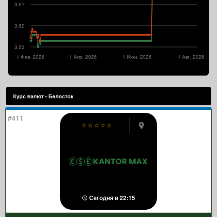
3.67
3.60
3.53
1 Фев. 2026
1 Апр. 2026
1 Июн. 2026
1 Авг. 2026
Курс валют - Белосток
#411
☆
☆
☆
☆
☆
Сегодня в 22:15