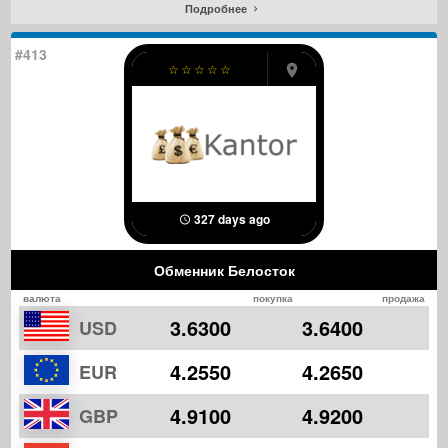
Подробнее
#413
☆
☆
☆
☆
☆
327 days ago
Обменник Белосток
валюта
покупка
продажа
3.6300
3.6400
USD
4.2550
4.2650
EUR
4.9100
4.9200
GBP