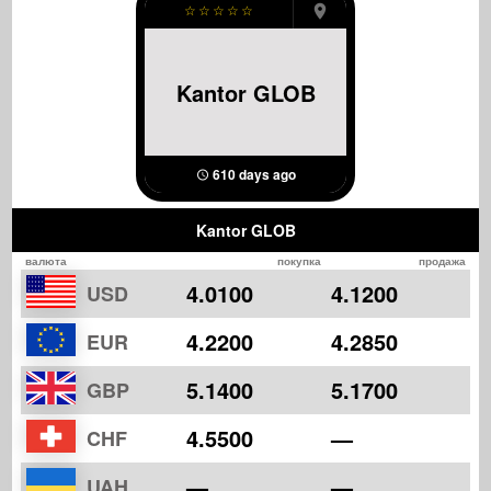
☆
☆
☆
☆
☆
Kantor GLOB
610 days ago
Kantor GLOB
валюта
покупка
продажа
4.0100
4.1200
USD
4.2200
4.2850
EUR
5.1400
5.1700
GBP
4.5500
—
CHF
—
—
UAH