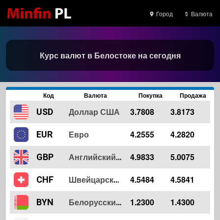
Город
Валюта
Курс валют в Белостоке на сегодня
Код
Валюта
Покупка
Продажа
Доллар США
3.7808
3.8173
USD
Евро
4.2555
4.2820
EUR
4.9833
5.0075
GBP
Английский фунт
4.5484
4.5841
CHF
Швейцарский франк
1.2300
1.4300
BYN
Белорусский рубль