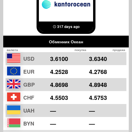
317 days ago
Обменник Океан
валюта
покупка
продажа
3.6100
3.6340
USD
4.2528
4.2768
EUR
4.8698
4.8948
GBP
4.5503
4.5753
CHF
—
—
UAH
—
—
BYN