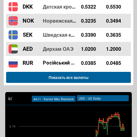
0.5322
0.5530
DKK
Датская крона
0.3235
0.3494
NOK
Норвежская крона
0.3390
0.3635
SEK
Шведская крона
Дирхам ОАЭ
1.0200
1.2000
AED
0.0385
0.0485
RUR
Російський рубль
Показать все валюты
3.74