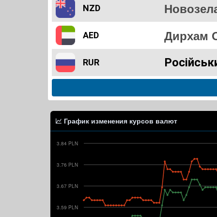
NZD
Дирхам 
AED
Російськ
RUR
График изменения курсов валют
3.84 PLN
3.76 PLN
3.67 PLN
3.59 PLN