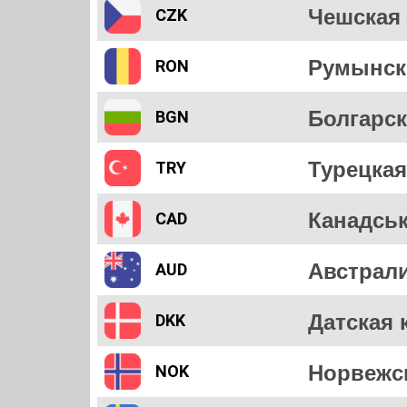
Чешская
CZK
Румынск
RON
Болгарск
BGN
Турецкая
TRY
Канадсь
CAD
Австрал
AUD
Датская 
DKK
Норвежс
NOK