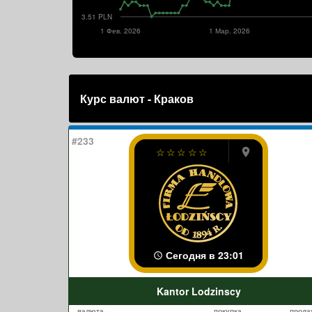
3.51 PLN
1 Фев. 2026
1 Мар. 2026
Курс валют - Краков
#233
☆
☆
☆
☆
☆
Сегодня в 23:01
Kantor Lodzinscy
валюта
покупка
прода