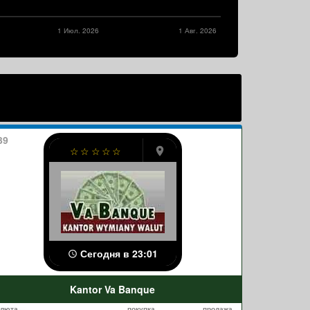
1 Июл. 2026
1 Авг. 2026
39
☆
☆
☆
☆
☆
Сегодня в 23:01
Kantor Va Banque
алюта
покупка
продажа