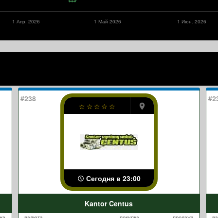
1 Апр. 2026
1 Май 2026
1 Июн. 2026
#238
#2
☆
☆
☆
☆
☆
Сегодня в 23:00
Kantor Centus
жа
валюта
покупка
продажа
в