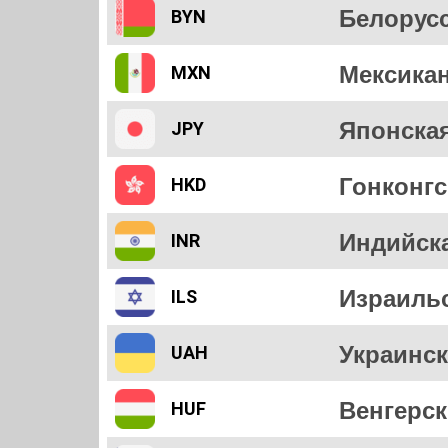
Белорус
BYN
Мексикан
MXN
Японская
JPY
Гонконгс
HKD
Индийск
INR
Израиль
ILS
Украинск
UAH
Венгерс
HUF