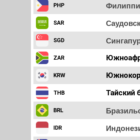
Филиппи
PHP
Саудовс
SAR
Сингапу
SGD
Южноафр
ZAR
Южнокор
KRW
Тайский 
THB
Бразиль
BRL
Индонез
IDR