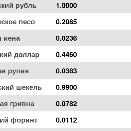
ский рубль
1.0000
ское песо
0.2085
 иена
0.0236
кий доллар
0.4460
ая рупия
0.0383
ский шекель
0.9900
ая гривна
0.0782
кий форинт
0.0112