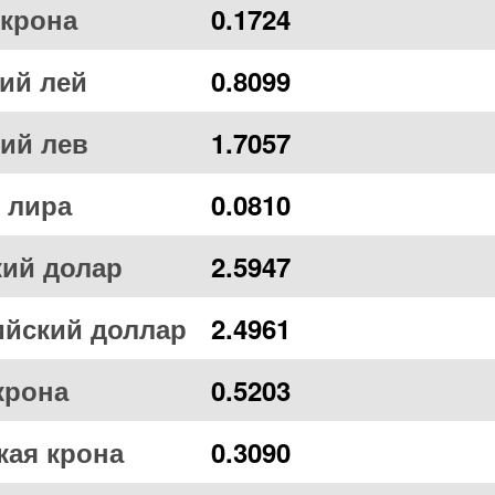
 крона
0.1724
ий лей
0.8099
ий лев
1.7057
 лира
0.0810
кий долар
2.5947
ийский доллар
2.4961
крона
0.5203
кая крона
0.3090