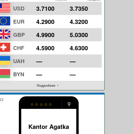
3.7100
3.7350
USD
4.2900
4.3200
EUR
4.9900
5.0300
GBP
4.5900
4.6300
CHF
—
—
UAH
—
—
BYN
Подробнее
42
☆
☆
☆
☆
☆
Kantor Agatka