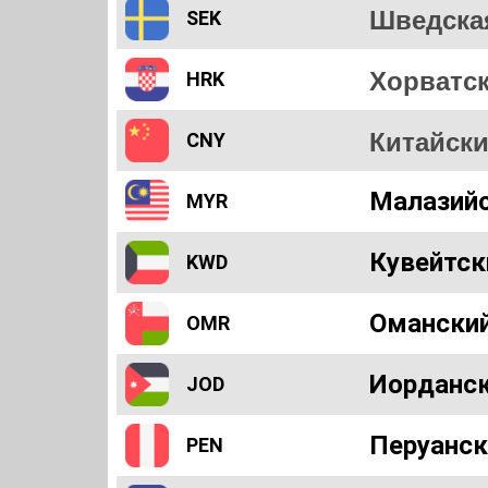
Шведска
SEK
Хорватск
HRK
Китайск
CNY
Малазийс
MYR
Кувейтск
KWD
Оманский
OMR
Иорданск
JOD
Перуанск
PEN