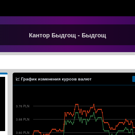
Кантор Быдгощ - Быдгощ
График изменения курсов валют
3.76 PLN
3.68 PLN
3.60 PLN