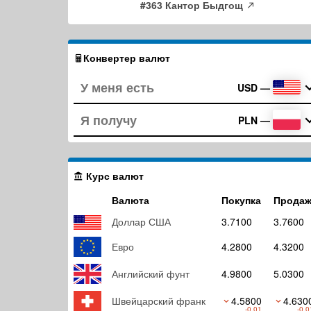
#363 Кантор Быдгощ
Конвертер валют
USD
—
PLN
—
Курс валют
Валюта
Покупка
Продаж
Доллар США
3.7100
3.7600
Евро
4.2800
4.3200
Английский фунт
4.9800
5.0300
Швейцарский франк
4.5800
4.630
-0.01
-0.0