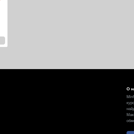
О н
Min
кур
на
Мак
обм