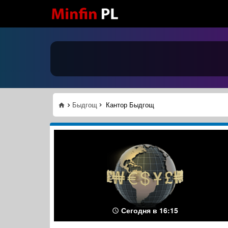
Быдгощ
Кантор Быдгощ
Сегодня в 16:15