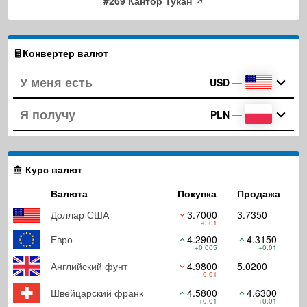
#269 Кантор Тукан
Конвертер валют
USD
—
PLN
—
Курс валют
Валюта
Покупка
Продажа
Доллар США
3.7000
3.7350
-0.01
Евро
4.2900
4.3150
+0.005
+0.01
Английский фунт
4.9800
5.0200
-0.01
Швейцарский франк
4.5800
4.6300
+0.01
+0.01