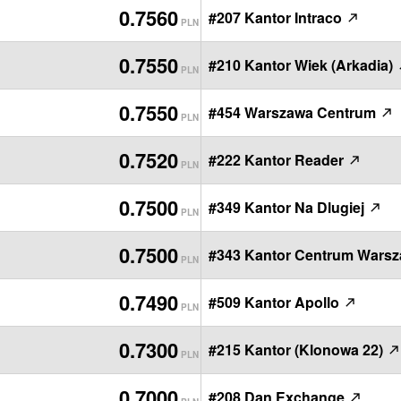
0.7560
#207 Kantor Intraco
PLN
0.7550
#210 Kantor Wiek (Arkadia)
PLN
0.7550
#454 Warszawa Centrum
PLN
0.7520
#222 Kantor Reader
PLN
0.7500
#349 Kantor Na Dlugiej
PLN
0.7500
#343 Kantor Centrum Wars
PLN
0.7490
#509 Kantor Apollo
PLN
0.7300
#215 Kantor (Klonowa 22)
PLN
0.7000
#208 Dan Exchange