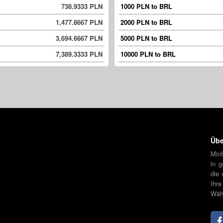
738.9333 PLN
1000 PLN to BRL
1,477.8667 PLN
2000 PLN to BRL
3,694.6667 PLN
5000 PLN to BRL
7,389.3333 PLN
10000 PLN to BRL
Übe
Minf
in 
die 
Ihr
Währ