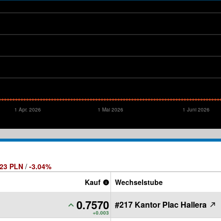
1 Apr. 2026
1 Mai 2026
1 Juni 2026
023 PLN
/
-3.04%
Kauf
Wechselstube
0.7570
#217 Kantor Plac Hallera
PLN
+0.003