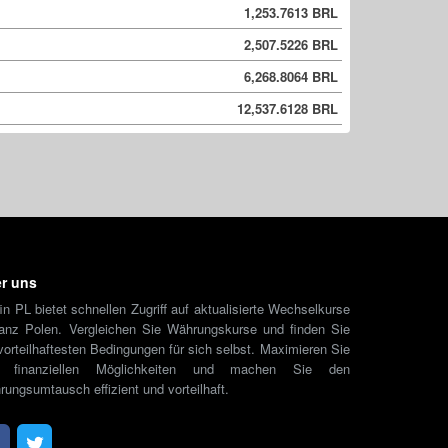
1,253.7613 BRL
2,507.5226 BRL
6,268.8064 BRL
12,537.6128 BRL
r uns
in PL bietet schnellen Zugriff auf aktualisierte Wechselkurse
ganz Polen. Vergleichen Sie Währungskurse und finden Sie
vorteilhaftesten Bedingungen für sich selbst. Maximieren Sie
e finanziellen Möglichkeiten und machen Sie den
ungsumtausch effizient und vorteilhaft.