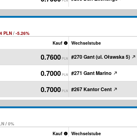
PLN
04 PLN
/
-5.26%
Kauf
Wechselstube
0.7600
#270 Gant (ul. Oławska 5)
PLN
0.7000
#271 Gant Marino
PLN
0.7000
#267 Kantor Cent
PLN
PLN
/
0%
Kauf
Wechselstube