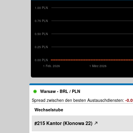
1.00 PLN
0.75 PLN
0.50 PLN
0.25 PLN
0.00 PLN
1 Feb. 2026
1 März 2026
Warsaw - BRL / PLN
Spread zwischen den besten Austauschdiensten:
-0.
Wechselstube
#215 Kantor (Klonowa 22)