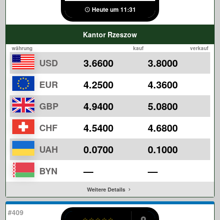
Heute um 11:31
Kantor Rzeszow
währung
kauf
verkauf
3.6600
3.8000
USD
4.2500
4.3600
EUR
4.9400
5.0800
GBP
4.5400
4.6800
CHF
0.0700
0.1000
UAH
—
—
BYN
Weitere Details
#409
☆
☆
☆
☆
☆