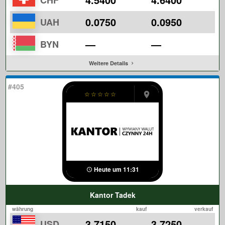
CHF
0.0750
0.0950
UAH
—
—
BYN
Weitere Details
#405
☆
☆
☆
☆
☆
Heute um 11:31
Kantor Tadek
währung
kauf
verkauf
3.7150
3.7250
USD