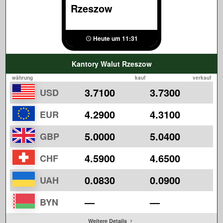
Rzeszow
Heute um 11:31
Kantory Walut Rzeszow
währung
kauf
verkauf
3.7100
3.7300
USD
4.2900
4.3100
EUR
5.0000
5.0400
GBP
4.5900
4.6500
CHF
0.0830
0.0900
UAH
—
—
BYN
Weitere Details