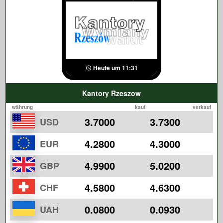
Heute um 11:31
Kantory Rzeszow
währung
kauf
verkauf
3.7000
3.7300
USD
4.2800
4.3000
EUR
4.9900
5.0200
GBP
4.5800
4.6300
CHF
0.0800
0.0930
UAH