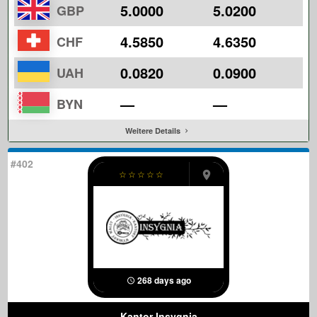
5.0000
5.0200
GBP
4.5850
4.6350
CHF
0.0820
0.0900
UAH
—
—
BYN
Weitere Details
#402
☆
☆
☆
☆
☆
268 days ago
Kantor Insygnia