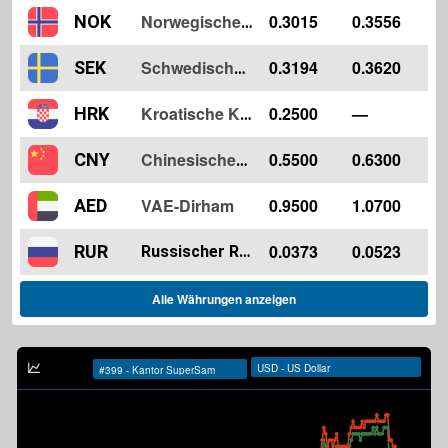
0.3015
0.3556
NOK
Norwegische Krone
0.3194
0.3620
SEK
Schwedische Krone
0.2500
—
HRK
Kroatische Kuna
0.5500
0.6300
CNY
Chinesischer Yuan
VAE-Dirham
0.9500
1.0700
AED
0.0373
0.0523
RUR
Russischer Rubel
Alle Währungen anzeigen