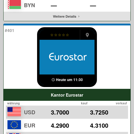
—
—
BYN
Weitere Details
#401
☆
☆
☆
☆
☆
Heute um 11:30
Kantor Eurostar
währung
kauf
verkauf
3.7000
3.7250
USD
4.2900
4.3100
EUR