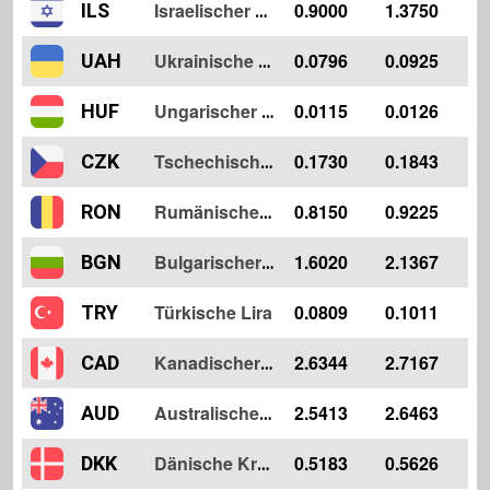
0.9000
1.3750
ILS
Israelischer Schekel
0.0796
0.0925
UAH
Ukrainische Griwna
0.0115
0.0126
HUF
Ungarischer Forint
0.1730
0.1843
CZK
Tschechische Krone
0.8150
0.9225
RON
Rumänischer Leu
1.6020
2.1367
BGN
Bulgarischer Lew
Türkische Lira
0.0809
0.1011
TRY
2.6344
2.7167
CAD
Kanadischer Dollar
2.5413
2.6463
AUD
Australischer Dollar
0.5183
0.5626
DKK
Dänische Krone