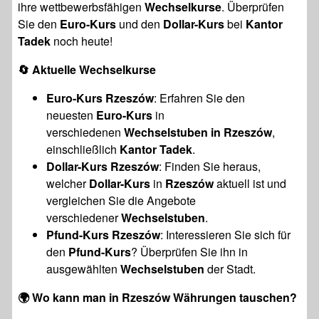
ihre wettbewerbsfähigen
Wechselkurse
. Überprüfen
Sie den
Euro-Kurs
und den
Dollar-Kurs
bei
Kantor
Tadek
noch heute!
🔄
Aktuelle Wechselkurse
Euro-Kurs Rzeszów
: Erfahren Sie den
neuesten
Euro-Kurs
in
verschiedenen
Wechselstuben in Rzeszów
,
einschließlich
Kantor Tadek
.
Dollar-Kurs Rzeszów
: Finden Sie heraus,
welcher
Dollar-Kurs
in
Rzeszów
aktuell ist und
vergleichen Sie die Angebote
verschiedener
Wechselstuben
.
Pfund-Kurs Rzeszów
: Interessieren Sie sich für
den
Pfund-Kurs
? Überprüfen Sie ihn in
ausgewählten
Wechselstuben
der Stadt.
🌍
Wo kann man in Rzeszów Währungen tauschen?