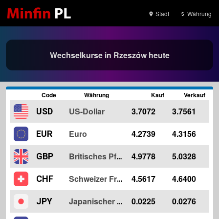
Stadt
Währung
Wechselkurse in Rzeszów heute
Code
Währung
Kauf
Verkauf
US-Dollar
3.7072
3.7561
USD
Euro
4.2739
4.3156
EUR
4.9778
5.0328
GBP
Britisches Pfund
4.5617
4.6400
CHF
Schweizer Franken
0.0225
0.0276
JPY
Japanischer Yen