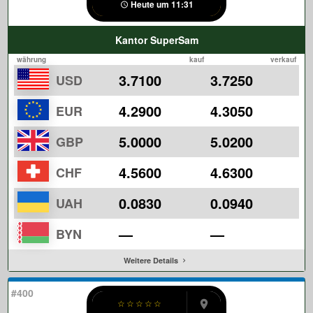
Heute um 11:31
Kantor SuperSam
währung
kauf
verkauf
3.7100
3.7250
USD
4.2900
4.3050
EUR
5.0000
5.0200
GBP
4.5600
4.6300
CHF
0.0830
0.0940
UAH
—
—
BYN
Weitere Details
#400
☆
☆
☆
☆
☆