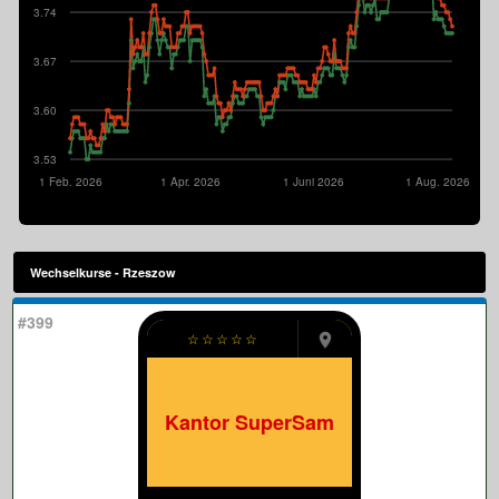
3.74
3.67
3.60
3.53
1 Feb. 2026
1 Apr. 2026
1 Juni 2026
1 Aug. 2026
Wechselkurse - Rzeszow
#399
☆
☆
☆
☆
☆
Kantor SuperSam