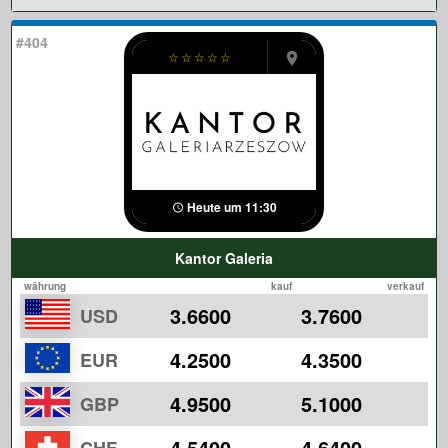
#404
☆
☆
☆
☆
☆
Heute um 11:30
Kantor Galeria
währung
kauf
verkauf
3.6600
3.7600
USD
4.2500
4.3500
EUR
4.9500
5.1000
GBP
4.5400
4.6400