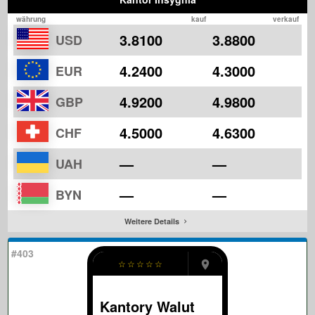
währung
kauf
verkauf
3.8100
3.8800
USD
4.2400
4.3000
EUR
4.9200
4.9800
GBP
4.5000
4.6300
CHF
—
—
UAH
—
—
BYN
Weitere Details
#403
☆
☆
☆
☆
☆
Kantory Walut