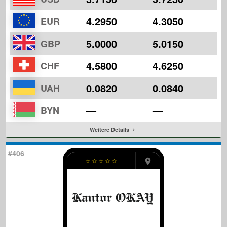
4.2950
4.3050
EUR
5.0000
5.0150
GBP
4.5800
4.6250
CHF
0.0820
0.0840
UAH
—
—
BYN
Weitere Details
#406
☆
☆
☆
☆
☆