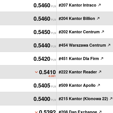
0.5460
#207 Kantor Intraco
PLN
0.5460
#204 Kantor Billion
PLN
0.5450
#202 Kantor Centrum
PLN
0.5440
#454 Warszawa Centrum
PLN
0.5420
#451 Kantor Dla Firm
PLN
0.5410
#222 Kantor Reader
PLN
-0.001
0.5405
#509 Kantor Apollo
PLN
0.5400
#215 Kantor (Klonowa 22)
PLN
0.5392
#208 Dan Exchange