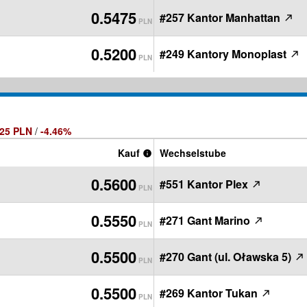
0.5475
#257 Kantor Manhattan
PLN
0.5200
#249 Kantory Monoplast
PLN
025 PLN
/
-4.46%
Kauf
Wechselstube
0.5600
#551 Kantor Plex
PLN
0.5550
#271 Gant Marino
PLN
0.5500
#270 Gant (ul. Oławska 5)
PLN
0.5500
#269 Kantor Tukan
PLN