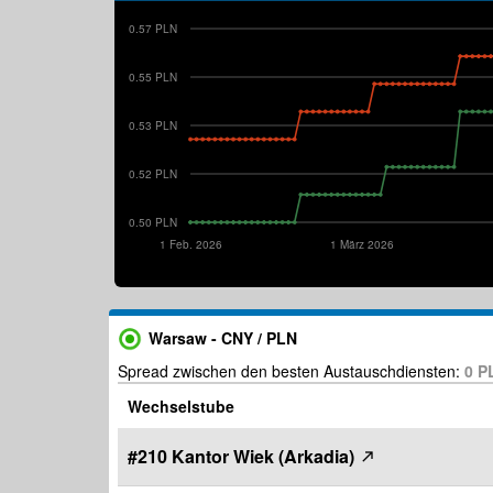
0.57 PLN
0.55 PLN
0.53 PLN
0.52 PLN
0.50 PLN
1 Feb. 2026
1 März 2026
Warsaw - CNY / PLN
Spread zwischen den besten Austauschdiensten:
0 
Wechselstube
#210 Kantor Wiek (Arkadia)