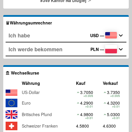
#349 Kantor Na Dlugiej
Währungsumrechner
USD
—
PLN
—
Wechselkurse
Währung
Kauf
Verkauf
US-Dollar
3.7050
3.7350
+0.005
+0.005
Euro
4.2900
4.3200
+0.01
+0.01
Britisches Pfund
4.9800
5.0300
+0.01
+0.01
Schweizer Franken
4.5800
4.6300