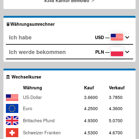
#348 Kantor Bemowo
Währungsumrechner
USD
—
PLN
—
Wechselkurse
Währung
Kauf
Verkauf
US-Dollar
3.6600
3.7850
Euro
4.2500
4.3600
Britisches Pfund
4.9300
5.0700
Schweizer Franken
4.5300
4.6700