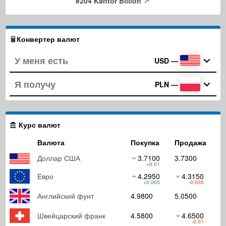
#204 Kantor Billion
Конвертер валют
USD
—
PLN
—
Курс валют
Валюта
Покупка
Продажа
Доллар США
3.7100
3.7300
+0.01
Евро
4.2950
4.3150
+0.005
-0.005
Английский фунт
4.9800
5.0500
Швейцарский франк
4.5800
4.6500
-0.01