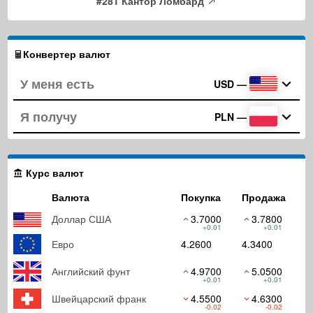
#281 Кантор Ломбард
Конвертер валют
USD
—
PLN
—
Курс валют
Валюта
Покупка
Продажа
Доллар США
3.7000
3.7800
+0.01
+0.01
Евро
4.2600
4.3400
Английский фунт
4.9700
5.0500
+0.01
+0.01
Швейцарский франк
4.5500
4.6300
-0.02
-0.02