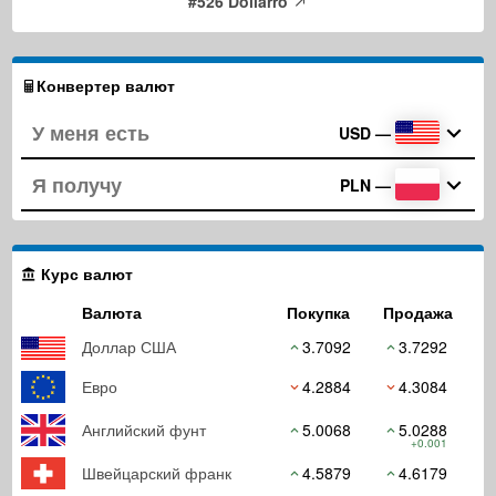
#526 Dollarro
Конвертер валют
USD
—
PLN
—
Курс валют
Валюта
Покупка
Продажа
Доллар США
3.7092
3.7292
Евро
4.2884
4.3084
Английский фунт
5.0068
5.0288
+0.001
Швейцарский франк
4.5879
4.6179