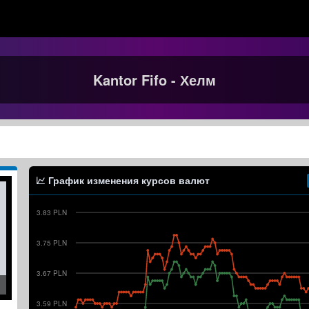
Kantor Fifo - Хелм
График изменения курсов валют
3.83 PLN
3.75 PLN
3.67 PLN
3.59 PLN