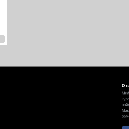
О н
Min
кур
на
Мак
обм