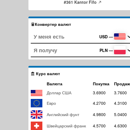
#361 Kantor Fifo
Конвертер валют
USD
—
PLN
—
Курс валют
Валюта
Покупка
Продаж
Доллар США
3.6900
3.7600
Евро
4.2700
4.3100
Английский фунт
4.9800
5.0400
Швейцарский франк
4.5700
4.6300