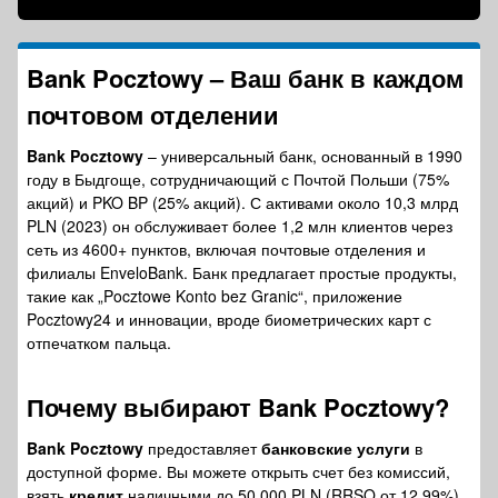
Bank Pocztowy – Ваш банк в каждом
почтовом отделении
Bank Pocztowy
– универсальный банк, основанный в 1990
году в Быдгоще, сотрудничающий с Почтой Польши (75%
акций) и PKO BP (25% акций). С активами около 10,3 млрд
PLN (2023) он обслуживает более 1,2 млн клиентов через
сеть из 4600+ пунктов, включая почтовые отделения и
филиалы EnveloBank. Банк предлагает простые продукты,
такие как „Pocztowe Konto bez Granic“, приложение
Pocztowy24 и инновации, вроде биометрических карт с
отпечатком пальца.
Почему выбирают
Bank Pocztowy
?
Bank Pocztowy
предоставляет
банковские услуги
в
доступной форме. Вы можете открыть счет без комиссий,
взять
кредит
наличными до 50 000 PLN (RRSO от 12,99%)